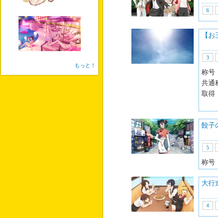
6
【お
3
もっと！
称号
共通
取得
鯰
餃子
5
称号
大行
4