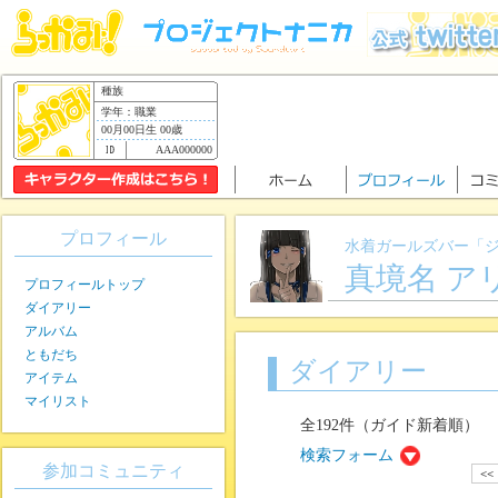
種族
学年：職業
00月00日生 00歳
AAA000000
プロフィール
水着ガールズバー「
真境名 ア
プロフィールトップ
ダイアリー
アルバム
ともだち
ダイアリー
アイテム
マイリスト
全192件（ガイド新着順）
検索フォーム
参加コミュニティ
<<