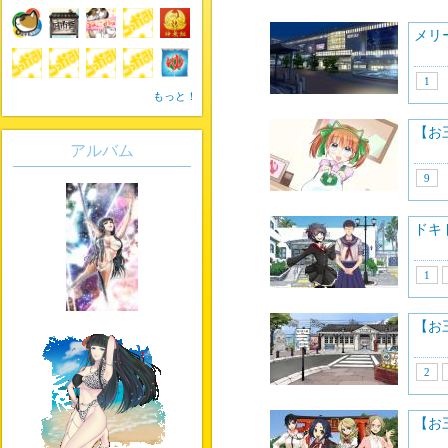
メリ
1
もっと！
【お
アルバム
9
ドキ
1
【お
2
【お