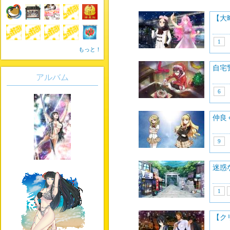
【大
1
もっと！
自宅
アルバム
6
仲良
9
迷惑
1
【ク