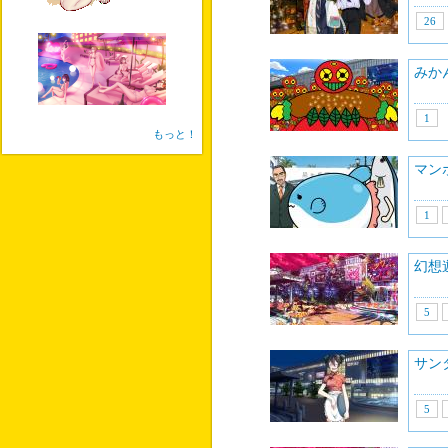
26
みか
1
もっと！
マン
1
幻想
5
サン
5