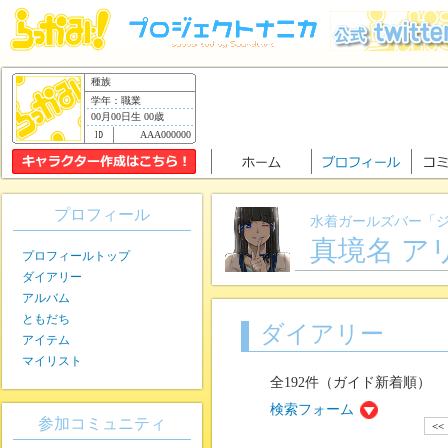
種族
学年：職業
00月00日生 00歳
AAA000000
プロフィール
水着ガールズバー「
真境名 ア
プロフィールトップ
ダイアリー
アルバム
ともだち
ダイアリー
アイテム
マイリスト
全192件（ガイド新着順）
検索フォーム
参加コミュニティ
<<