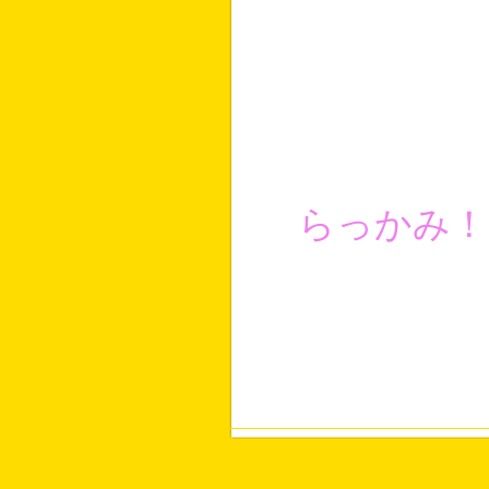
らっかみ！