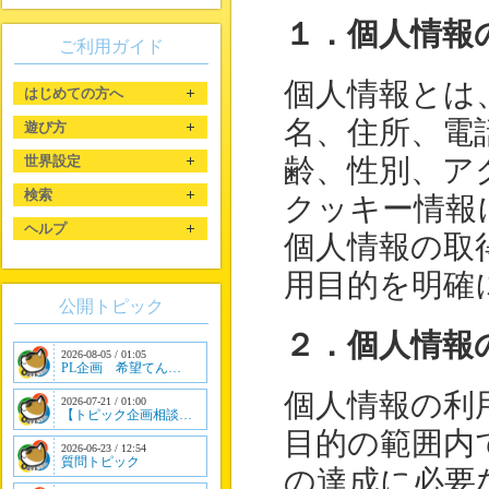
１．個人情報
ご利用ガイド
個人情報とは
はじめての方へ
名、住所、電
遊び方
世界設定
齢、性別、ア
検索
クッキー情報
ヘルプ
個人情報の取
用目的を明確
公開トピック
２．個人情報
2026-08-05 / 01:05
PL企画 希望てん…
個人情報の利
2026-07-21 / 01:00
【トピック企画相談…
目的の範囲内
2026-06-23 / 12:54
質問トピック
の達成に必要