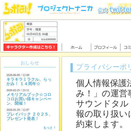
種族
学年：職業
00月00日生 00歳
AAA000000
おしらせ
プライバシーポ
2026-06-09 / 12:00
キラキラミラクル、らっ
個人情報保護
かみ！ １４周年☆
2026-02-25 / 23:11
み！」の運営
メモリアルブック☆コロ
コロお買い得キャンペー
サウンドタル
ン、開催！
2026-01-29 / 12:07
報の取り扱い
プレイバック ２０２５、
プレゼント発表！
約束します。
もっと！