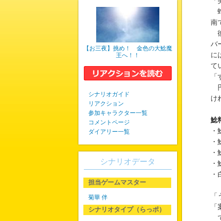
「
蛇
南
彼
バ
【お三夜】挑め！ 金色の大鯰魔
に
王へ！！
て
「
円
シナリオガイド
け
リアクション
参加キャラクター一覧
鯰
コメントページ
・
ダイアリー一覧
・
・
シナリオデータ
・
・
担当ゲームマスター
「
菊華 伴
「
シナリオタイプ（らっポ）
て