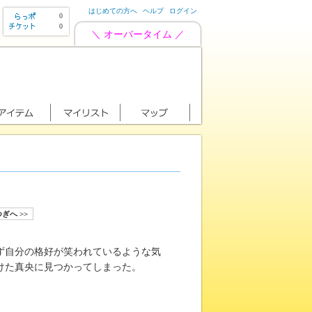
はじめての方へ
ヘルプ
ログイン
0
0
＼ オーバータイム ／
ぎへ >>
ず自分の格好が笑われているような気
けた真央に見つかってしまった。