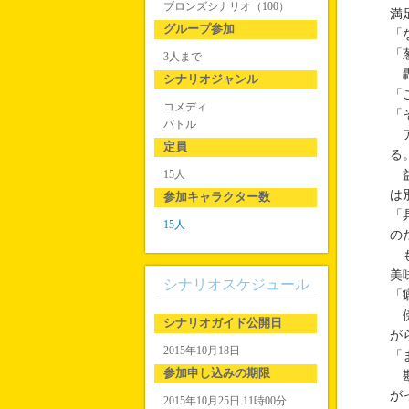
ブロンズシナリオ（100）
満
グループ参加
「
「
3人まで
轟
シナリオジャンル
「
コメディ
「
バトル
ア
定員
る
15人
益
は
参加キャラクター数
「
15人
の
も
美
シナリオスケジュール
「
傍
シナリオガイド公開日
が
2015年10月18日
「
参加申し込みの期限
勘
が
2015年10月25日 11時00分