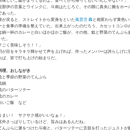
美味しいご飯がまってるわよ。食べてから帰ってもいいんじゃない？」
那伊の言葉とウインクに、斗南はたじろぐ。その隙に真央に腕をホー
であった。
が戻ると、ストレイトから変身をといた
風雲児 轟
と相変わらず黄色い
ーと食事の準備を整えていた。出来上がったのだろう、カセットコンロ
は鍋一杯のカレーと白いほかほかご飯が、その他、鯰と野菜のてんぷら
いた。
すごく美味しそう！！」
が目をキラキラ輝かせて声を上げれば、作ったメンバーは誇らしげに
れば、皆で打ち上げの始まりだ。
料理、おしながき
鯰と季節の野菜のてんぷら
鯰鍋
鯰のバターソテー
鯰のカレー
白いご飯 など
うまい！ サクサク感がいいなぁ！」
案外さっぱりしているけど、旨みはあるんだね」
んぷらに箸をつけた斗南と、バターソテーに舌鼓を打ったジュストが