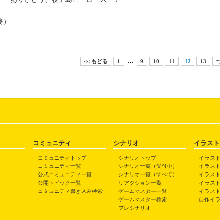
終）
<< もどる
1
…
9
10
11
12
13
つ
コミュニティ
シナリオ
イラスト
コミュニティトップ
シナリオトップ
イラス
コミュニティ一覧
シナリオ一覧（受付中）
イラス
公式コミュニティ一覧
シナリオ一覧（すべて）
イラス
公開トピック一覧
リアクション一覧
イラス
コミュニティ書き込み検索
ゲームマスター一覧
イラス
ゲームマスター検索
自作イ
プレシナリオ