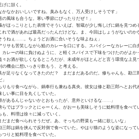
足げに頷く。
なかなかおいしいですね。臭みもなく、万人受けしそうです」
葱の風味も合うな。寒い季節にぴったりだぜ！」
がほっこりとした表情でそういえば、智蔵が少し悔しげに鍋を見つめ
これで酒があれば最高だったんだけどな。ま、今回はしょうがないのか
そうねぇ……。ちょうどお酒に合いそうな味よねぇ」
リサも苦笑しながら鯰のカレーを口にする。スパイシーなカレーに白
。カレーの味に負けぬように、と軽くスパイスで下味をつけたのがよか
々お酒が欲しくなるところだが、未成年がほとんどと言う環境な上見
別の機会に想いっきり飲もう、と考える。
具が足りなくなってきたのだ？ まだまだあるのだ。修ちゃんも、勘三
だ」
りもり食べながら、鍋奉行も兼ねる真央。彼女は修と勘三郎へとお代
味しい事に目を丸くしていた。
癖があるんじゃないかとおもったが、意外といけるな……」
らではブラックとにゃーくん、がおーも美味しそうに鯰料理を食べて
らも、料理は徐々に減っていく。
まだまだ食べられそうだぜ。あ、そっちの野菜も一緒に欲しいな」
三郎は鍋を挟んで反対側で食べていた。やはり猫のような姿になって
っつりと鯰料理を食べていた。