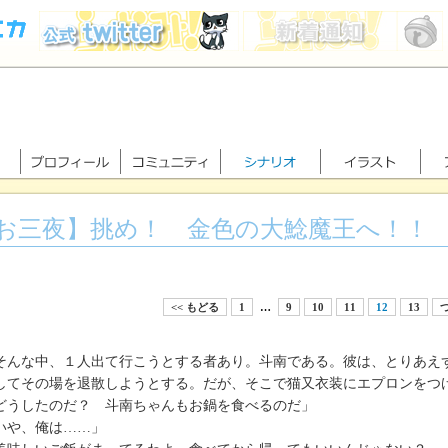
お三夜】挑め！ 金色の大鯰魔王へ！！
<< もどる
1
…
9
10
11
12
13
つ
んな中、１人出て行こうとする者あり。斗南である。彼は、とりあえ
してその場を退散しようとする。だが、そこで猫又衣装にエプロンをつ
どうしたのだ？ 斗南ちゃんもお鍋を食べるのだ」
いや、俺は……」