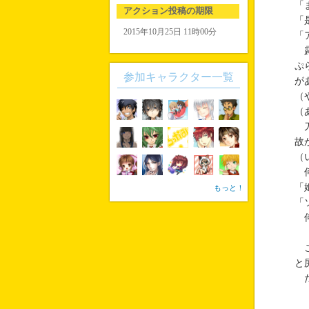
「
アクション投稿の期限
「
2015年10月25日 11時00分
「
露
ぷ
参加キャラクター一覧
が
（
（
刀
故
（
何
「
もっと！
「
何
こ
と
だ
―