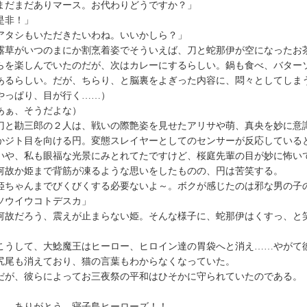
まだまだありマース。お代わりどうですか？」
是非！」
アタシもいただきたいわね。いいかしら？」
草がいつのまにか割烹着姿でそういえば、刀と蛇那伊が空になったお
らを楽しんでいたのだが、次はカレーにするらしい。鍋も食べ、バター
あるらしい。だが、ちらり、と脳裏をよぎった内容に、悶々としてしま
やっぱり、目が行く……）
あぁ、そうだよな）
と勘三郎の２人は、戦いの際艶姿を見せたアリサや萌、真央を妙に意
かジト目を向ける円。変態スレイヤーとしてのセンサーが反応している
いや、私も眼福な光景にみとれてたですけど、桜庭先輩の目が妙に怖い
故か姫まで背筋が凍るような思いをしたものの、円は苦笑する。
姫ちゃんまでびくびくする必要ないよ～。ボクが感じたのは邪な男の子
ソウイウコトデスカ」
故だろう、震えが止まらない姫。そんな様子に、蛇那伊はくすっ、と
うして、大鯰魔王はヒーロー、ヒロイン達の胃袋へと消え……やがて
尻尾も消えており、猫の言葉もわからなくなっていた。
が、彼らによってお三夜祭の平和はひそかに守られていたのである。
―ありがとう、寝子島ヒーローズ！！