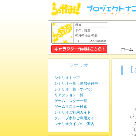
種族
学年：職業
00月00日生 00歳
AAA000000
シナリオ
【
シナリオトップ
シナリオ一覧（参加受付中）
シナリオ一覧（すべて）
リアクション一覧
ゲームマスター一覧
ゲームマスター検索
そ
シナリオご利用ガイド
が
グループ参加ご利用ガイド
「
シナリオタイプのご案内
「