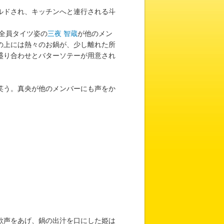
ルドされ、キッチンへと連行される斗
全員タイツ姿の
三夜 智蔵
が他のメン
の上には熱々のお鍋が、少し離れた所
盛り合わせとバターソテーが用意され
笑う。真央が他のメンバーにも声をか
歓声をあげ、鍋の出汁を口にした姫は