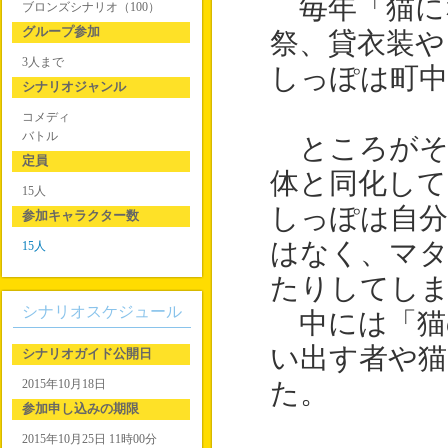
毎年「猫に
ブロンズシナリオ（100）
グループ参加
祭、貸衣装や
3人まで
しっぽは町
シナリオジャンル
コメディ
バトル
ところがそ
定員
体と同化し
15人
しっぽは自
参加キャラクター数
はなく、マ
15人
たりしてし
シナリオスケジュール
中には「猫
い出す者や猫
シナリオガイド公開日
2015年10月18日
た。
参加申し込みの期限
2015年10月25日 11時00分