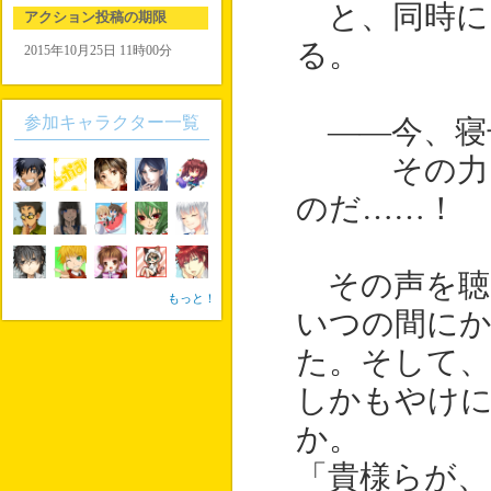
と、同時に
アクション投稿の期限
る。
2015年10月25日 11時00分
参加キャラクター一覧
――今、寝
その力を使
のだ……！
その声を聴
もっと！
いつの間にか
た。そして、
しかもやけ
か。
「貴様らが、