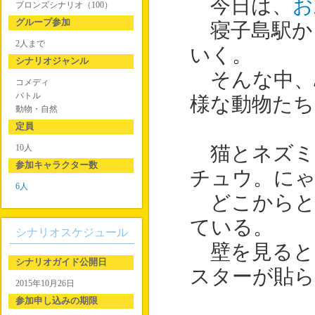
今日は、
お
ブロンズシナリオ（100）
グループ参加
寝子島駅か
2人まで
いく。
シナリオジャンル
そんな中、
コメディ
バトル
様な動物たち
動物・自然
定員
10人
猫とネズミ
参加キャラクター数
チュウ。に
6人
どこからと
ている。
シナリオスケジュール
壁を見ると
シナリオガイド公開日
スターが貼
2015年10月26日
参加申し込みの期限