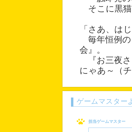
そこに黒猫
「さあ、は
毎年恒例の
会』。
『お三夜さ
にゃあ～（チ
ゲームマスター
担当ゲームマスター