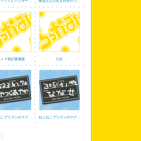
Ｇヘッド】パンサー…
綾花さんの生まれ年のワ…
ニャド戦記愛蔵版
口紅
ねこプリズンのマグ…
ねこねこプリズンのマグ…