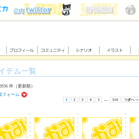
イテム一覧
2836 件（更新順）
索フォーム
1
2
3
4
5
…
114
つぎへ >>