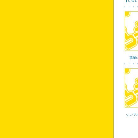
【ＣＧＬ
翡翠
シンプ