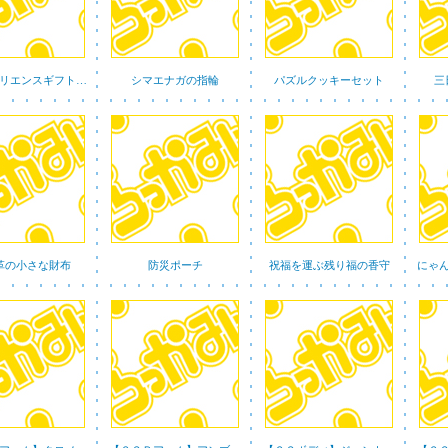
リエンスギフト…
シマエナガの指輪
パズルクッキーセット
三
革の小さな財布
防災ポーチ
祝福を運ぶ残り福の香守
にゃ