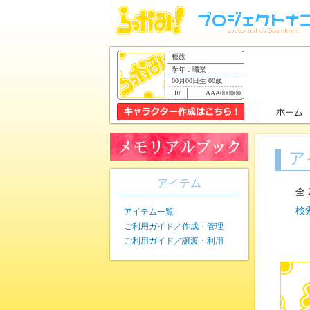
種族
学年：職業
00月00日生 00歳
AAA000000
ア
アイテム
全 
検
アイテム一覧
ご利用ガイド／作成・管理
ご利用ガイド／譲渡・利用