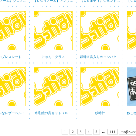
アーム】クロノ…
【ＣＧＲアーム】アンブ…
【ＣＧボディ】ジェント…
【Ｃ
のブレスレット
にゃんこグラス
裁縫道具入りのコンパク…
ルなレザーベルト
水彩絵の具セット（10…
砂時計
ねこ
1
2
3
4
5
…
114
つぎへ >>