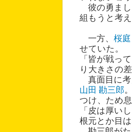
彼の勇まし
組もうと考え
一方、
桜庭
せていた。
「皆が戦っ
り大きさの
真面目に考
山田 勘三郎
つけ、ため
「皮は厚いし
根元とか目は
勘三郎がた