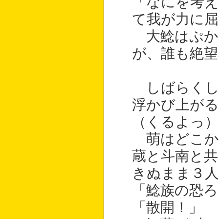
「なにを考え
て我が力に屈
大鯰はぷか
が、誰も絶望
しばらくし
浮かび上がる
（くるよっ）
萌はどこか
蔵と斗南と共
きぬまま３
「鯰族の恐ろ
「散開！」