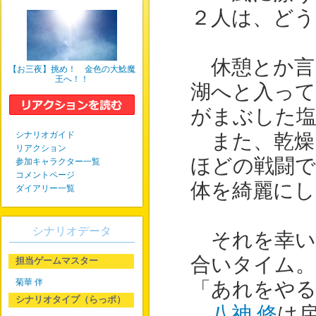
２人は、どう
休憩とか言
【お三夜】挑め！ 金色の大鯰魔
王へ！！
湖へと入っ
がまぶした
シナリオガイド
また、乾燥
リアクション
ほどの戦闘で
参加キャラクター一覧
コメントページ
体を綺麗に
ダイアリー一覧
シナリオデータ
それを幸い
合いタイム。
担当ゲームマスター
菊華 伴
「あれをや
シナリオタイプ（らっポ）
八神 修
は