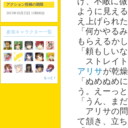
げ、不敵に微
アクション投稿の期限
ように見える
2015年10月25日 11時00分
え上げられ
「何かやる
参加キャラクター一覧
もらえるか
「頼もしいな
ストレイト
アリサ
が乾
もっと！
「ぬめぬめ
う。えーっ
「うん、ま
アリサの問
て頷き、立ち