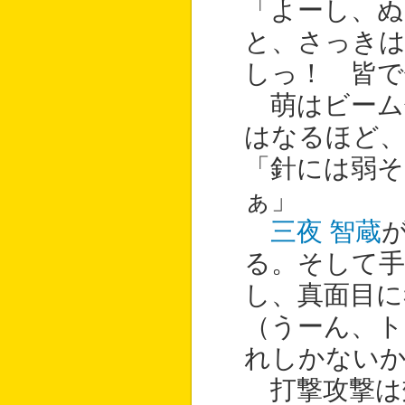
「よーし、
と、さっきは
しっ！ 皆で
萌はビーム
はなるほど
「針には弱
ぁ」
三夜 智蔵
る。そして
し、真面目に
（うーん、
れしかない
打撃攻撃は