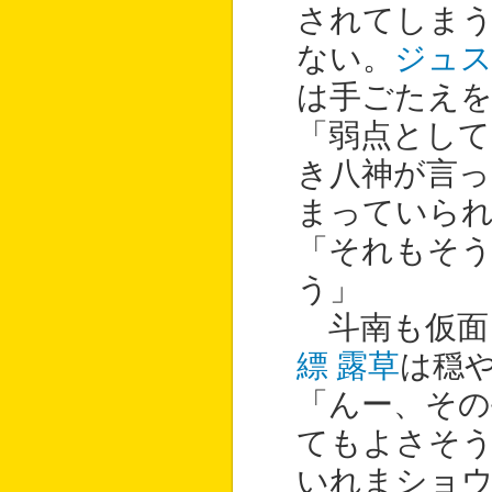
されてしま
ない。
ジュ
は手ごたえ
「弱点として
き八神が言
まっていら
「それもそ
う」
斗南も仮面
縹 露草
は穏
「んー、その
てもよさそ
いれまショ