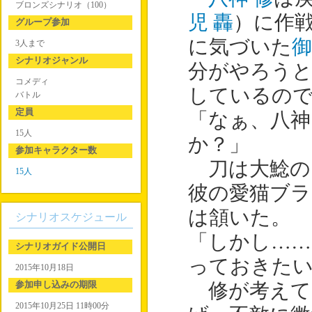
ブロンズシナリオ（100）
児 轟
）に作
グループ参加
に気づいた
御
3人まで
シナリオジャンル
分がやろう
コメディ
しているの
バトル
定員
「なぁ、八神
15人
か？」
参加キャラクター数
刀は大鯰の
15人
彼の愛猫ブラ
は頷いた。
シナリオスケジュール
「しかし……
シナリオガイド公開日
っておきた
2015年10月18日
参加申し込みの期限
修が考えて
2015年10月25日 11時00分