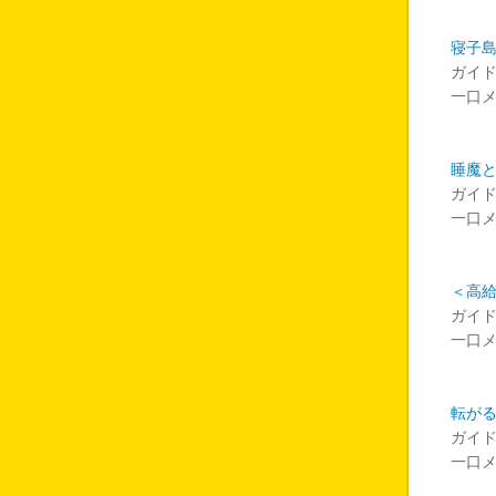
寝子
ガイ
一口
睡魔
ガイ
一口
＜高
ガイ
一口
転がる
ガイ
一口