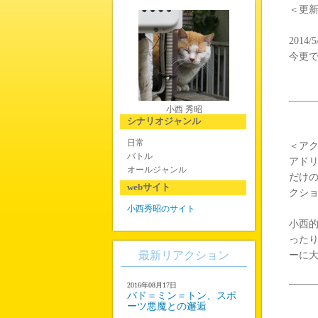
＜更
2014/5
今更
小西 秀昭
シナリオジャンル
日常
＜ア
バトル
アド
オールジャンル
だけの
webサイト
クシ
小西秀昭のサイト
小西
った
最新リアクション
ーに
2016年08月17日
バド＝ミン＝トン、スポ
ーツ悪魔との邂逅