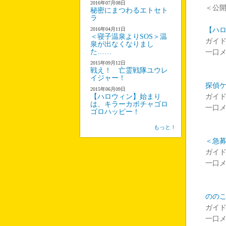
2016年07月08日
＜公
秘密にまつわるエトセト
ラ
2016年04月11日
【ハ
＜寝子温泉よりSOS＞温
ガイド
泉が出なくなりまし
た……
一口
2015年09月12日
戦え！ 亡霊戦隊ユウレ
イジャー！
探偵
2015年06月09日
【ハロウィン】始まり
ガイド
は、キラーカボチャゴロ
一口
ゴロハッピー！
もっと！
＜急募
ガイド
一口
のの
ガイ
一口