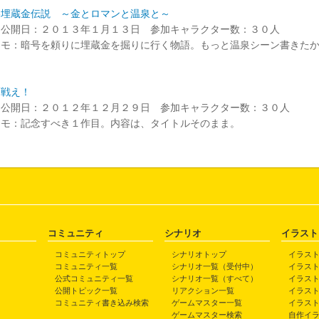
谷埋蔵金伝説 ～金とロマンと温泉と～
ド公開日：２０１３年１月１３日 参加キャラクター数：３０人
メモ：暗号を頼りに埋蔵金を掘りに行く物語。もっと温泉シーン書きた
と戦え！
ド公開日：２０１２年１２月２９日 参加キャラクター数：３０人
メモ：記念すべき１作目。内容は、タイトルそのまま。
コミュニティ
シナリオ
イラスト
コミュニティトップ
シナリオトップ
イラス
コミュニティ一覧
シナリオ一覧（受付中）
イラス
公式コミュニティ一覧
シナリオ一覧（すべて）
イラス
公開トピック一覧
リアクション一覧
イラス
コミュニティ書き込み検索
ゲームマスター一覧
イラス
ゲームマスター検索
自作イ