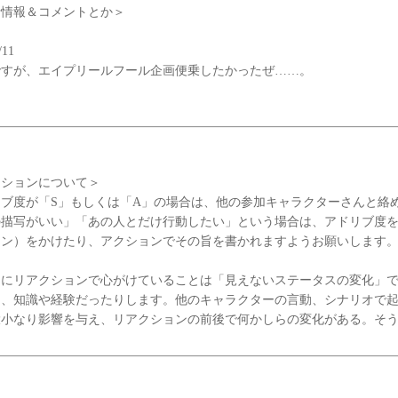
新情報＆コメントとか＞
/11
ですが、エイプリールフール企画便乗したかったぜ……。
クションについて＞
リブ度が「S」もしくは「A」の場合は、他の参加キャラクターさんと絡
描写がいい」「あの人とだけ行動したい」という場合は、アドリブ度を
ョン）をかけたり、アクションでその旨を書かれますようお願いします
的にリアクションで心がけていることは「見えないステータスの変化」
り、知識や経験だったりします。他のキャラクターの言動、シナリオで
大小なり影響を与え、リアクションの前後で何かしらの変化がある。そ