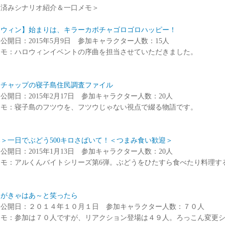
開済みシナリオ紹介＆一口メモ＞
ロウィン】始まりは、キラーカボチャゴロゴロハッピー！
公開日：2015年5月9日 参加キャラクター人数：15人
メモ：ハロウィンイベントの序曲を担当させていただきました。
ケチャップの寝子島住民調査ファイル
公開日：2015年2月17日 参加キャラクター人数：20人
メモ：寝子島のフツウを、フツウじゃない視点で綴る物語です。
＞一日でぶどう500キロさばいて！＜つまみ食い歓迎＞
公開日：2015年1月13日 参加キャラクター人数：20人
メモ：アルくんバイトシリーズ第6弾。ぶどうをひたすら食べたり料理す
こがきゃはあ～と笑ったら
ド公開日：２０１４年１０月１日 参加キャラクター人数：７０人
メモ：参加は７０人ですが、リアクション登場は４９人。ろっこん変更