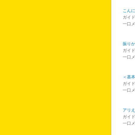
こん
ガイ
一口
振り
ガイ
一口
＜基
ガイ
一口
アリえ
ガイ
一口