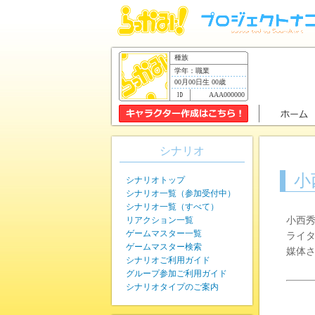
種族
学年：職業
00月00日生 00歳
AAA000000
シナリオ
小
シナリオトップ
シナリオ一覧（参加受付中）
シナリオ一覧（すべて）
リアクション一覧
小西
ゲームマスター一覧
ライ
ゲームマスター検索
媒体
シナリオご利用ガイド
グループ参加ご利用ガイド
シナリオタイプのご案内