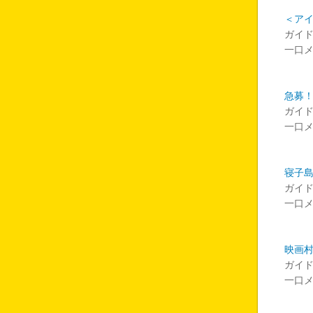
＜ア
ガイ
一口
急募！
ガイ
一口
寝子
ガイ
一口
映画
ガイ
一口メ