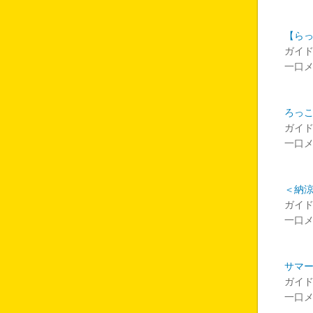
【ら
ガイ
一口
ろっ
ガイ
一口
＜納
ガイ
一口
サマー
ガイ
一口