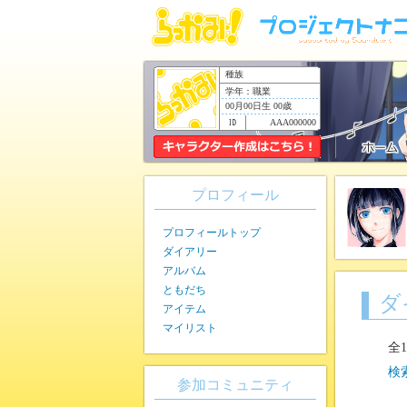
種族
学年：職業
00月00日生 00歳
AAA000000
プロフィール
プロフィールトップ
ダイアリー
アルバム
ともだち
ダ
アイテム
マイリスト
全
検
参加コミュニティ