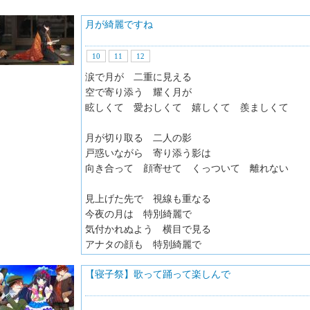
月が綺麗ですね
10
11
12
涙で月が 二重に見える
空で寄り添う 耀く月が
眩しくて 愛おしくて 嬉しくて 羨ましくて
月が切り取る 二人の影
戸惑いながら 寄り添う影は
向き合って 顔寄せて くっついて 離れない
見上げた先で 視線も重なる
今夜の月は 特別綺麗で
気付かれぬよう 横目で見る
アナタの顔も 特別綺麗で
【寝子祭】歌って踊って楽しんで