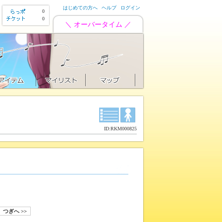
はじめての方へ
ヘルプ
ログイン
0
0
＼ オーバータイム ／
ID:RKM000825
つぎへ >>