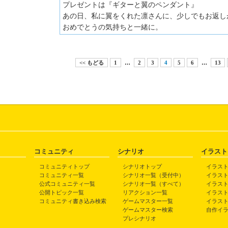
プレゼントは『ギターと翼のペンダント』
あの日、私に翼をくれた凛さんに、少しでもお返し
おめでとうの気持ちと一緒に。
<< もどる
1
…
2
3
4
5
6
…
13
コミュニティ
シナリオ
イラスト
コミュニティトップ
シナリオトップ
イラス
コミュニティ一覧
シナリオ一覧（受付中）
イラス
公式コミュニティ一覧
シナリオ一覧（すべて）
イラス
公開トピック一覧
リアクション一覧
イラス
コミュニティ書き込み検索
ゲームマスター一覧
イラス
ゲームマスター検索
自作イ
プレシナリオ