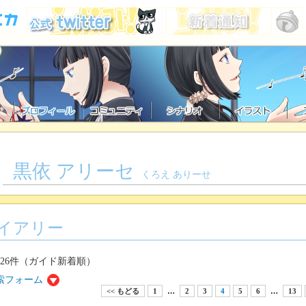
黒依 アリーセ
くろえ ありーせ
イアリー
126件（ガイド新着順）
索フォーム
<< もどる
1
…
2
3
4
5
6
…
13