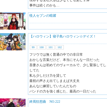
現存する宝石人形は少なくともあと２体
事件は続くのかも…
怪人セブンの暗躍
【ハロウィン】寝子島ハロウィン☆デイズ！
99
100
101
102
フツウでは無く普通の中での非日常
おかしな言葉だけど、本当にそんな一日だった
吾妻さんは初めてのヴォーカルで、少し緊張してし
してた
私も少しだけ力を貸して
最初の声さえ出てしまえば大丈夫
あんなに練習していたんだもの
バンドの力を強く感じた、最高の一日だった
終焉狂想曲 NO.222