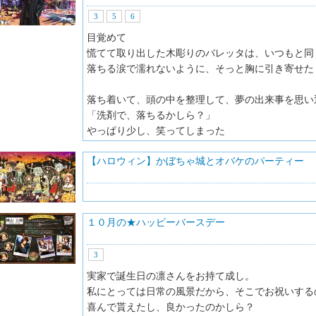
3
5
6
目覚めて
慌てて取り出した木彫りのバレッタは、いつもと同
落ちる涙で濡れないように、そっと胸に引き寄せた
落ち着いて、頭の中を整理して、夢の出来事を思い
「洗剤で、落ちるかしら？」
やっぱり少し、笑ってしまった
【ハロウィン】かぼちゃ城とオバケのパーティー
１０月の★ハッピーバースデー
3
実家で誕生日の凛さんをお持て成し。
私にとっては日常の風景だから、そこでお祝いする
喜んで貰えたし、良かったのかしら？