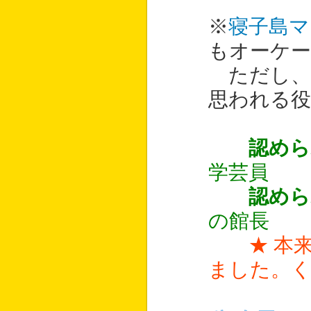
※
寝子島マ
もオーケー
ただし、
思われる
認めら
学芸員
認めら
の館長
★ 本
ました。