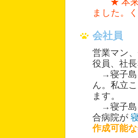
★ 本
ました。
会社員
営業マン、
役員、社長
→寝子島
ん。私立こ
ます。
→寝子島
合病院が
寝
作成可能な