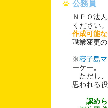
公務員
ＮＰＯ法人
ください
作成可能な
職業変更の
※
寝子島マ
ーケー。
ただし、
思われる
認めら