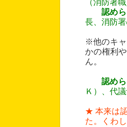
（消防署職
認めら
長、消防署
※他のキャ
かの権利や
ん。
認めら
Ｋ）、代議
★ 本来は
た。くわ