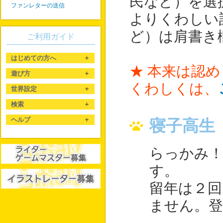
民など）を選
ファンレターの送信
よりくわしい
ど）は肩書き
ご利用ガイド
はじめての方へ
★ 本来は認
遊び方
くわしくは、
世界設定
検索
ヘルプ
寝子高生
らっかみ！
す。
留年は２
ません。登