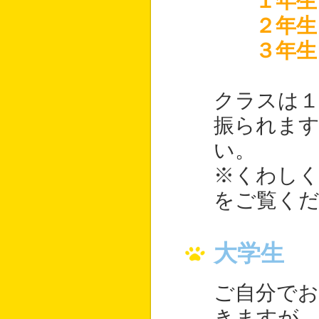
１年生
２年生
３年生
クラスは１
振られま
い。
※くわし
をご覧く
大学生
ご自分で
きますが