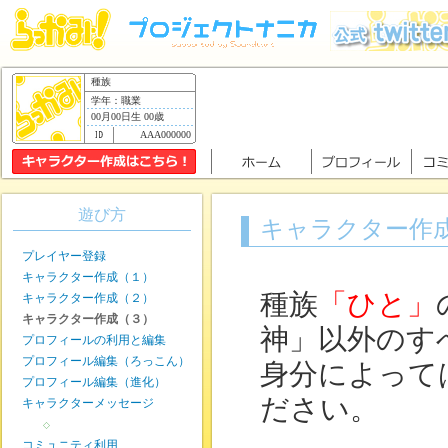
種族
学年：職業
00月00日生 00歳
AAA000000
遊び方
キャラクター作
プレイヤー登録
キャラクター作成（１）
種族
「ひと」
キャラクター作成（２）
キャラクター作成（３）
神」以外のす
プロフィールの利用と編集
プロフィール編集（ろっこん）
身分によって
プロフィール編集（進化）
ださい。
キャラクターメッセージ
◇
コミュニティ利用