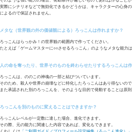
そのような強い能力の場合、発動条件が厳しいものであれば作ることが
実際にシナリオなどで無効化できるかどうかは、キャラクターの心身の
によるので保証されません。
メタな（世界観の外の価値観による）ろっこんは作れますか？
ろっこんはらっかみ！の世界観の範囲内で作ってください。
たとえば「ゲームマスターに○○させるろっこん」のようなメタな能力
人の命を奪ったり、世界そのものを終わらせたりするろっこんは
ろっこんは、ののこの神魂の一部と結びついています。
そのため、殺人や世界の崩壊などに特化したろっこんはあり得ないので
また承認された別のろっこんを、そのような目的で発動することは原則
ろっこんを別のものに変えることはできますか？
ろっこんレベルが一定数に達した場合、進化できます。
その際、元の能力に関連した内容であれば、変化もできます。
くわしくは
「ご利用ガイド／プロフィール設定編集（ろっこん進化）」