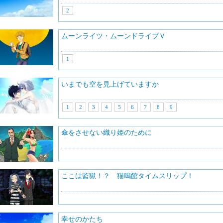
2
ムーンライツ・ムーンドライブＶ
1
いまでも空を見上げていますか
1
2
3
4
5
6
7
8
9
傘をさせない織り姫のために
ここは監獄！？ 猫鳴館タイムスリップ！
幸せのかたち