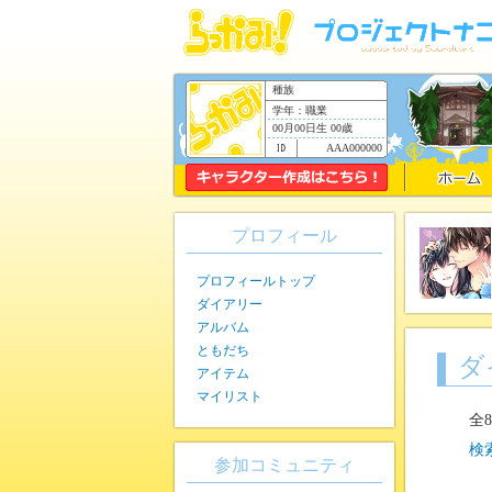
種族
学年：職業
00月00日生 00歳
AAA000000
プロフィール
プロフィールトップ
ダイアリー
アルバム
ともだち
ダ
アイテム
マイリスト
全
検
参加コミュニティ