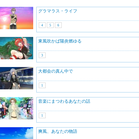
グラマラス・ライフ
4
5
6
東風吹かば陽炎燃ゆる
3
大都会の真ん中で
1
音楽にまつわるあなたの話
1
爽風、あなたの物語