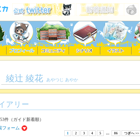
綾辻 綾花
あやつじ あやか
イアリー
853件（ガイド新着順）
索フォーム
1
2
3
4
5
…
86
つぎへ >>