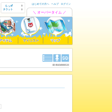
はじめての方へ
ヘルプ
ログイン
0
0
＼ オーバータイム ／
ID:RKM000533