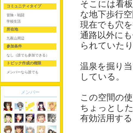
そこには看板
コミュニティタイプ
な地下歩行空
冒険・戦闘
学校生活
現在でも穴を
所在地
通路以外に
九夜山周辺
られていたり
参加条件
なし（誰でも参加できる）
トピック作成の権限
温泉を掘り当
メンバーなら誰でも
している。
メンバー
この空間の使
ちょっとした
有効活用する