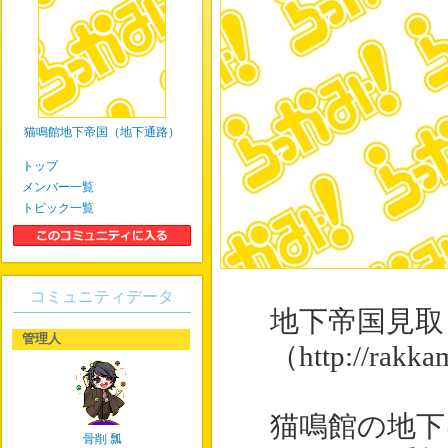
猫鳴館地下帝国（地下通路）
トップ
メンバー一覧
トピック一覧
コミュニティデータ
地下帝国見取
管理人
（http://rakka
猫鳴館の地下
骨削 瓢