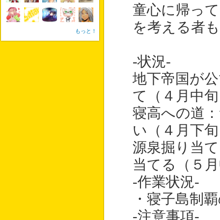
童心に帰って
を考える者も
もっと！
-状況-
地下帝国が公
て（４月中旬
寝高への道
い（４月下旬
源泉掘り当て
当てる（５月
-作業状況-
・寝子島制覇
-注意事項-