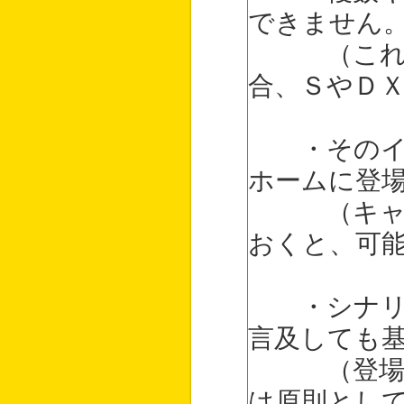
できません
（これまで
合、ＳやＤ
・そのイラ
ホームに登
（キャラ設
おくと、可
・シナリオ
言及しても
（登場する
は原則とし