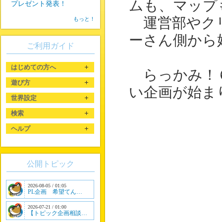
ムも、マップ
プレゼント発表！
運営部やクリ
もっと！
ーさん側から
ご利用ガイド
はじめての方へ
らっかみ！６
遊び方
い企画が始ま
世界設定
検索
ヘルプ
公開トピック
2026-08-05 / 01:05
PL企画 希望てん…
2026-07-21 / 01:00
【トピック企画相談…