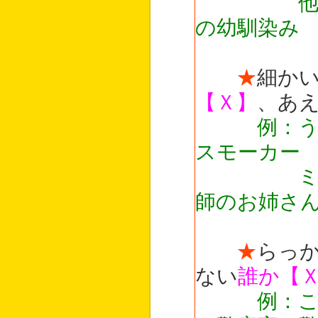
他校のサ
の幼馴染み
★
細か
【Ｘ】
、あ
例：
スモーカー
ミニスカ
師のお姉さ
★
らっ
ない
誰か【
例：