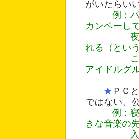
がいたらい
例：
カンベーし
夜な夜な
れる（とい
この世界
アイドルグ
★
ＰＣ
ではない、
例：
きな音楽の
入院した