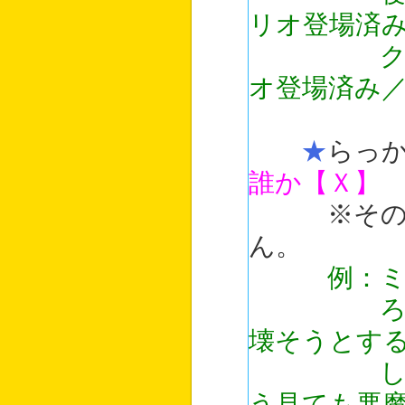
リオ登場済
クローネ
オ登場済み
★
らっ
誰か【Ｘ】
※その存在
ん。
例：
ろっこん
壊そうとす
しっぽが
う見ても悪