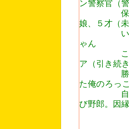
ン警察官（
保育園に
娘、５才（
いつもい
ゃん
こっそり
ア（引き続
勝手に一
た俺のろっ
自分のＰ
び野郎。因