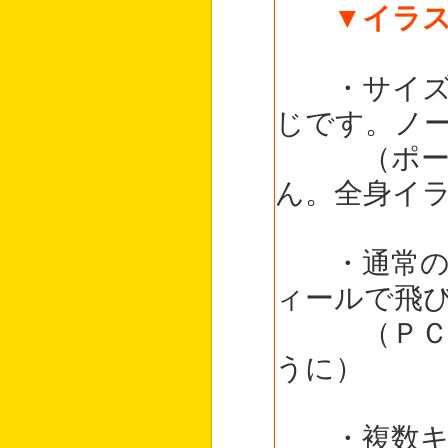
▼イラ
・サイズや
じです。ノ
（ポートレ
ん。全身イ
・通常の「
ィールで飛
（ＰＣ本人
うに）
・複数キャ