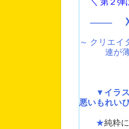
＼ 第２弾
―― 
～ クリエイ
連が
▼イラ
悪いもれい
★
純粋