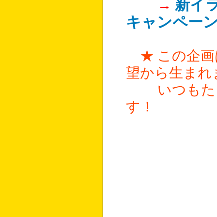
新イ
→
キャンペー
★ この企
望から生まれ
いつもたく
す！