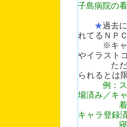
子島病院の
★
過去
れてるＮＰ
※キャラ名
やイラスト
ただし、
られるとは
例：
場済み／キ
着物姿の
キャラ登録
寝子島小