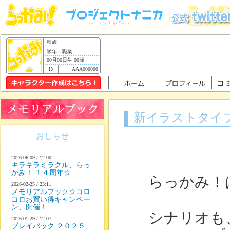
種族
学年：職業
00月00日生 00歳
AAA000000
新イラストタイ
おしらせ
2026-06-09 / 12:00
キラキラミラクル、らっ
かみ！ １４周年☆
らっかみ！は
2026-02-25 / 23:11
メモリアルブック☆コロ
コロお買い得キャンペー
ン、開催！
シナリオも、
2026-01-29 / 12:07
プレイバック ２０２５、