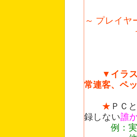
～ プレイ
▼イラ
常連客、ペ
★
ＰＣ
録しない
誰
例：