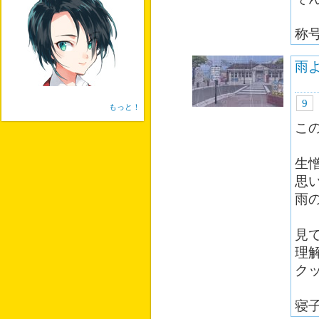
称
雨
9
もっと！
こ
生
思
雨
見
理
ク
寝