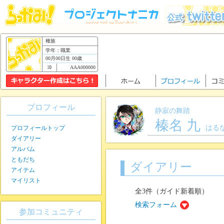
種族
学年：職業
00月00日生 00歳
AAA000000
プロフィール
静寂の舞踏
榛名 九
はる
プロフィールトップ
ダイアリー
アルバム
ともだち
ダイアリー
アイテム
マイリスト
全3件（ガイド新着順）
検索フォーム
参加コミュニティ