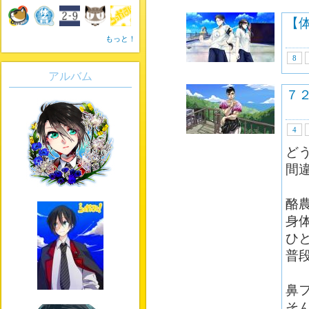
【
もっと！
8
アルバム
７
4
ど
間
酪
身
ひ
普
鼻
そ