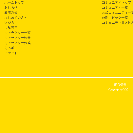
ホームトップ
コミュニティトップ
おしらせ
コミュニティ一覧
新着通知
公式コミュニティ一
はじめての方へ
公開トピック一覧
遊び方
コミュニティ書き込
世界設定
キャラクター一覧
キャラクター検索
キャラクター作成
らっポ
チケット
運営情報
Copyright©2011 P