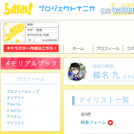
種族
学年：職業
00月00日生 00歳
AAA000000
静寂の舞踏
榛名 九
はる
プロフィール
プロフィールトップ
ダイアリー
マイリスト一覧
アルバム
ともだち
全0件
アイテム
検索フォーム
マイリスト