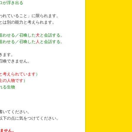
ロが浮き出る
われていること」に限られます。
とは別の能力と考えられます。
追わせる／召喚した
犬
と会話する。
追わせる／召喚した
人
と会話する。
きます。
召喚できません。
と考えられています
）
上の人物です
）
れる生物
書いてください。
以下の点に気をつけてください。
れません。