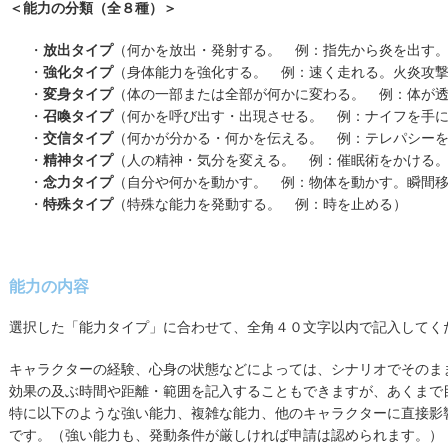
＜能力の分類（全８種）＞
・
放出タイプ
（何かを放出・発射する。 例：指先から炎を出す
・
強化タイプ
（身体能力を強化する。 例：速く走れる。火炎攻
・
変身タイプ
（体の一部または全部が何かに変わる。 例：体が
・
召喚タイプ
（何かを呼び出す・出現させる。 例：ナイフを手
・
交信タイプ
（何かが分かる・何かを伝える。 例：テレパシー
・
精神タイプ
（人の精神・気分を変える。 例：催眠術をかける
・
念力タイプ
（自分や何かを動かす。 例：物体を動かす。瞬間
・
特殊タイプ
（特殊な能力を発動する。 例：時を止める）
能力の内容
選択した「能力タイプ」に合わせて、全角４０文字以内で記入してく
キャラクターの経験、心身の状態などによっては、シナリオでそのま
効果の及ぶ時間や距離・範囲を記入することもできますが、あくまで
特に以下のような強い能力、複雑な能力、他のキャラクターに直接影
です。（強い能力も、発動条件が厳しければ申請は認められます。）