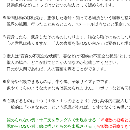
発動条件などによってはひとつの能力として認められます。
※瞬間移動の移動先は、想像した場所・知ってる場所という曖昧な指
視界の範囲、行ったことあるところ、○メートル以内などと限定し
※変身したら、変身したそのものになります。猫なら猫そのものにな
心と意思は残りますが、「人の言葉を喋れない何か」に変身した場
※獣人は“変身の不完全な状態”、霊などは“召喚の不完全な状態”とし
獣人の場合、どこが獣でどこが人間なのか記載してください。
口元が人間であれば、人の言葉を喋ることができます。
※変身や召喚できるものは、牛や馬、子象サイズまでです。
象やくじらのような大きなもは認められません。ロボットなども同
※召喚するものは１つ（１体・１つのまとまり）だけ具体的に記入し
一般的に「小さなもの」という認識があれば、１体でなくても構い
認められない例：十二支をランダムで出現させる（
※複数の召喚と
認められない例：絵に描いたものを出現させる（
※無数に召喚でき