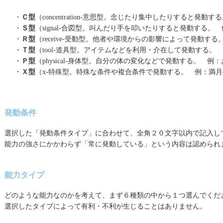
・
Ｃ型
（concentration-意思型。念じたり集中したりすると発
・
Ｓ型
（signal-合図型。叫んだり手を叩いたりすると発動する
・
Ｒ型
（receive-受動型。他者や環境からの影響によって発動す
・
Ｔ型
（tool-道具型。アイテムなどを利用・介在して発動する。
・
Ｐ型
（physical-身体型。自分の体の変化などで発動する。 
・
Ｘ型
（x-特殊型。特殊な条件や複合条件で発動する。 例：満
発動条件
選択した「発動条件タイプ」に合わせて、全角２０文字以内で記入し
能力の強さにかかわらず「常に発動している」という内容は認められ
能力タイプ
どのような能力なのかを考えて、まず６種類の中から１つ選んでくだ
選択したタイプによって有利・不利が生じることはありません。