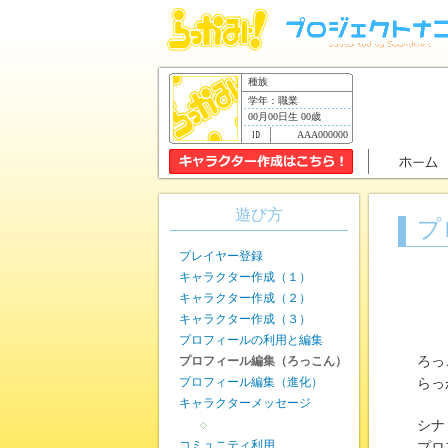
種族
学年：職業
00月00日生 00歳
AAA000000
遊び方
プ
プレイヤー登録
キャラクター作成（１）
キャラクター作成（２）
キャラクター作成（３）
プロフィールの利用と編集
プロフィール編集（ろっこん）
ろっ
プロフィール編集（進化）
らっ
キャラクターメッセージ
シナ
◇
コミュニティ利用
プロ