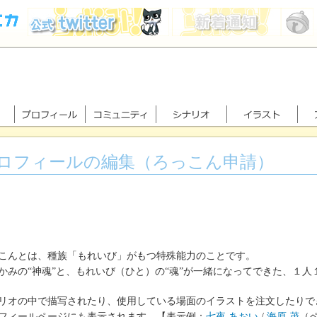
ロフィールの編集（ろっこん申請）
こんとは、種族「もれいび」がもつ特殊能力のことです。
かみの“神魂”と、もれいび（ひと）の“魂”が一緒になってできた、１人
リオの中で描写されたり、使用している場面のイラストを注文したりで
フィールページにも表示されます。【表示例：
七夜 あおい
/
海原 茂
（