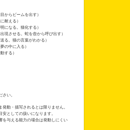
。目からビームを出す）
撃に耐える）
透明になる。猫化する）
に出現させる。蛇を壺から呼び出す）
を送る。猫の言葉がわかる）
。夢の中に入る）
移動する）
ださい。
ま発動・描写されるとは限りません。
目安としての扱いになります。
響を与える能力の場合は発動しにくい