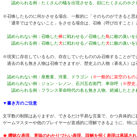
認められる例：たくさんの蟻を出現させる、顔にたくさんのホク
※召喚したものに何かさせる場合、一般的に「そのものができると思
「通常ではできないこと」をさせる場合は、召喚（呼び出すこと）
認められない例：召喚した
棒
に戦わせる／召喚した
鳥
に敵の臭いを
認められる例：召喚した
犬
に戦わせる／召喚した
犬
に敵の臭いを
※現実に存在しているもの、存在していたもののみ召喚することがで
過去の名も無き人物は召喚できますが、歴史上の人物（著名人）は
認められない例：座敷童、河童、ドラゴン（
※一般的に架空のもの
認められない例：ジョン・レノン、石川五右衛門、卑弥呼（
※歴史
認められる例：フランス革命時代の名も無き人物、絶滅したとさ
▼書き方のご注意
文字数の制限はありますが、できるだけ平易な言葉で、かつ具体的に
ゲームマスターや他のプレイヤーが直感的に理解できるように、特に
★ 曖昧な表現、意味のわかりづらい表現、誤解を招く表現は承認さ