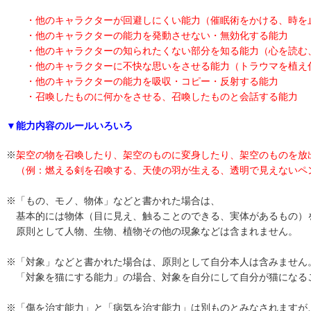
・他のキャラクターが回避しにくい能力（催眠術をかける、時を
・他のキャラクターの能力を発動させない・無効化する能力
・他のキャラクターの知られたくない部分を知る能力（心を読む
・他のキャラクターに不快な思いをさせる能力（トラウマを植え
・他のキャラクターの能力を吸収・コピー・反射する能力
・召喚したものに何かをさせる、召喚したものと会話する能力
▼能力内容のルールいろいろ
※
架空の物を召喚したり、架空のものに変身したり、架空のものを放
（例：燃える剣を召喚する、天使の羽が生える、透明で見えないペ
※「もの、モノ、物体」などと書かれた場合は、
基本的には物体（目に見え、触ることのできる、実体があるもの）
原則として人物、生物、植物その他の現象などは含まれません。
※「対象」などと書かれた場合は、原則として自分本人は含みません
「対象を猫にする能力」の場合、対象を自分にして自分が猫になる
※「傷を治す能力」と「病気を治す能力」は別ものとみなされますが