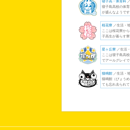
寝子高・体育科
／
寝子島高校の体育
が盛んなようです
桜花寮
／生活・地
ここは桜花寮から
子高生が暮らす寮
星ヶ丘寮
／生活・
ここは寝子島高校
でアールグレイで
猫鳴館
／生活・地
猫鳴館（びょうめ
ても忘れ去られても、