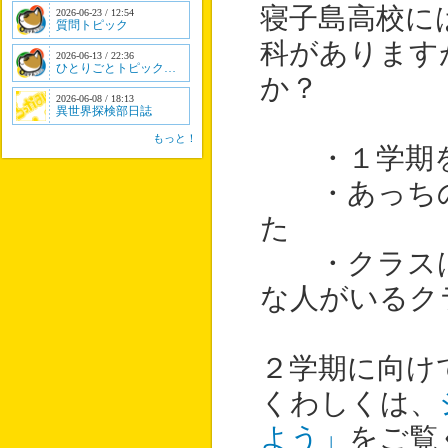
寝子島高校に
2026-06-23 / 12:54
質問トピック
科があります
2026-06-13 / 22:36
ひとりごとトピック…
か？
2026-06-08 / 18:13
異世界探検部日誌
もっと！
・１学期を
・あっちの
た
・クラスは
な人がいるク
２学期に向け
くわしくは、
よう」
をご覧