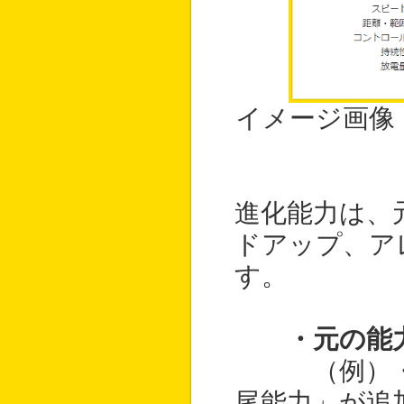
イメージ画像
進化能力は、
ドアップ、ア
す。
・元の能
（例）・「
尾能力」が追