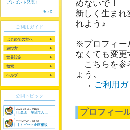
めないで！
プレゼント発表！
新しく生まれ
もっと！
れよう♪
ご利用ガイド
はじめての方へ
※プロフィー
遊び方
なくても変更
世界設定
こちらを参考
検索
ょう。
ヘルプ
→
ご利用ガ
公開トピック
2026-08-05 / 01:05
プロフィー
PL企画 希望てん…
2026-07-21 / 01:00
【トピック企画相談…