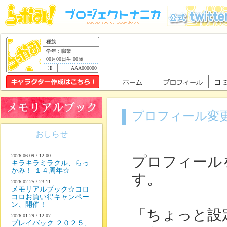
種族
学年：職業
00月00日生 00歳
AAA000000
プロフィール変
おしらせ
2026-06-09 / 12:00
プロフィール
キラキラミラクル、らっ
かみ！ １４周年☆
す。
2026-02-25 / 23:11
メモリアルブック☆コロ
コロお買い得キャンペー
ン、開催！
「ちょっと設
2026-01-29 / 12:07
プレイバック ２０２５、