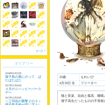
もっと！
ダイアリー
イ
2018年01月22日
寝子島の風にのって、ぱ
20歳
もれいび
たぱたぱた
4月30日 生
フリーター
2017年11月03日
４月の☆ハッピーバース
デー
猫と音楽、自由と孤高、睡眠
2017年12月20日
寝子高生だったものの不登校
＜三羽烏の襲撃２の３＞
寝子島高校が空に浮上し