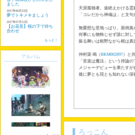
ました
天涯孤独者。途絶えかける霊
2017年06月23日
「コレだから神魂は」と文句
夢でトキメキましょう
2017年07月12日
【お花見】桜の下で待ち
無愛想な意地っぱり。面倒臭
合わせ
何事にも物怖じせず誰に対し
もっと！
振る舞いは粗野ながら根は真
仲村渠 鳴（
RKM002897
）と
アルバム
「音楽は魔法」という持論の
メジャーデビューを果たすが
後に夢とも現とも知れない深
ろっこん