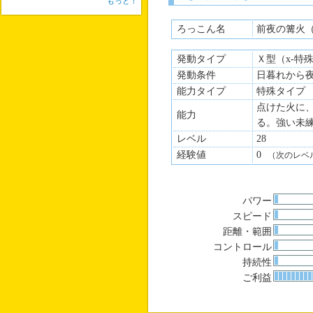
もっと！
ろっこん名
前夜の篝火
発動タイプ
Ｘ型（x-特
発動条件
日暮れから
能力タイプ
特殊タイプ
点けた火に
能力
る。強い未
レベル
28
経験値
0
（次のレベ
パワー
スピード
距離・範囲
コントロール
持続性
ご利益