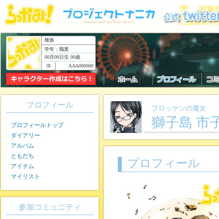
種族
学年：職業
00月00日生 00歳
AAA000000
プロフィール
ブロッケンの魔女
獅子島 市
プロフィールトップ
ダイアリー
アルバム
ともだち
プロフィール
アイテム
マイリスト
参加コミュニティ