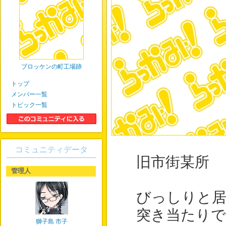
ブロッケンの町工場跡
トップ
メンバー一覧
トピック一覧
コミュニティデータ
旧市街某所
管理人
びっしりと居
突き当たりで
獅子島 市子