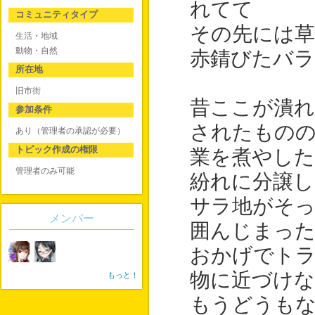
れてて
コミュニティタイプ
その先には
生活・地域
動物・自然
赤錆びたバ
所在地
旧市街
昔ここが潰
参加条件
されたもの
あり（管理者の承認が必要）
トピック作成の権限
業を煮やした
管理者のみ可能
紛れに分譲し
サラ地がそ
メンバー
囲んじまっ
おかげでト
物に近づけな
もっと！
もうどうも