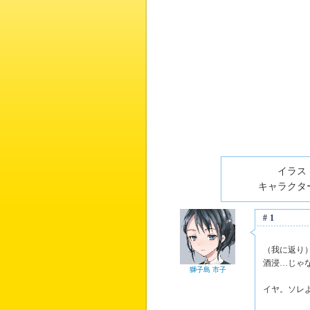
イラスト
キャラクター
#1
（我に返り
酒浸…じゃ
獅子島 市子
イヤ。ソレ