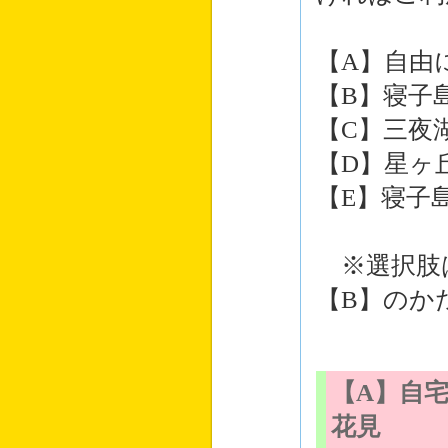
【A】自由
【B】寝子
【C】三夜
【D】星ヶ
【E】寝子
※選択肢は
【B】のか
【A】自
花見