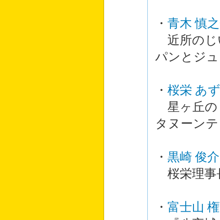
・
青木 慎
近所のじ
パンとジ
・
桜栄 あ
星ヶ丘の
タヌーンテ
・
黒崎 俊介
桜栄理事
・
富士山 