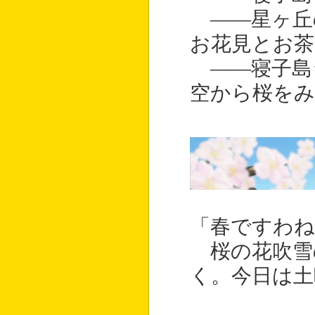
――星ヶ丘
お花見とお茶
――寝子島
空から桜を
「春ですわね
桜の花吹雪
く。今日は土