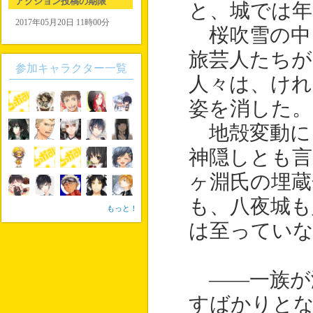
アクション投稿の期限
と、城では年
2017年05月20日 11時00分
桜吹雪の中
旅芸人たちが
参加キャラクター一覧
人々は、けれ
姿を消した。
地殻変動に
神隠しとも言
ヶ淵氏の埋蔵
も、八夜城も
もっと！
は至ってい
――一族が
すばかりとな