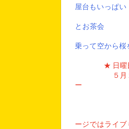
屋台もいっぱい
・星ヶ丘植
とお茶会
・寝子島シ
乗って空から桜
★ 日
５月
ー
・寝子ヶ浜
ージではライブ