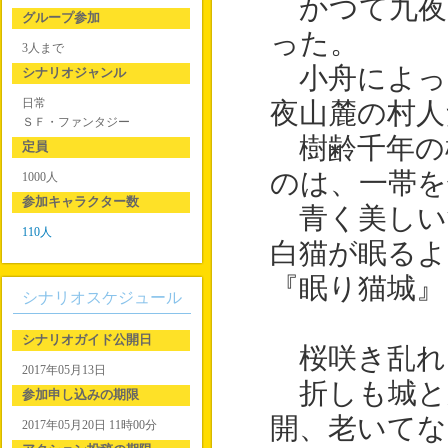
かつて九夜
グループ参加
った。
3人まで
小舟によっ
シナリオジャンル
日常
夜山麓の村人
ＳＦ・ファンタジー
樹齢千年の
定員
のは、一帯を
1000人
参加キャラクター数
青く美しい
110人
白猫が眠るよ
『眠り猫城』
シナリオスケジュール
シナリオガイド公開日
桜咲き乱れ
2017年05月13日
折しも城と
参加申し込みの期限
開、老いてな
2017年05月20日 11時00分