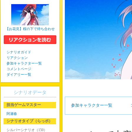
【お花見】桜の下で待ち合わせ
シナリオガイド
リアクション
参加キャラクター一覧
コメントページ
ダイアリー一覧
シナリオデータ
担当ゲームマスター
参加キャラクター一覧
阿瀬春
シナリオタイプ（らっポ）
シルバーシナリオ（150）