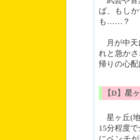
武芸や音
ば、もしか
も……？
月が中天
れと急かさ
帰りの心配
【D】星
星ヶ丘(地
15分程度
にベンチが