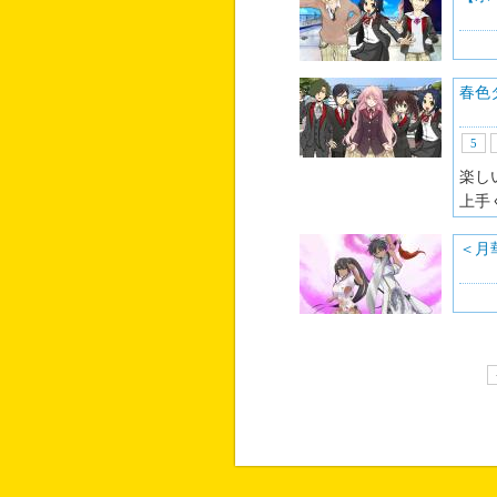
春色
5
楽し
上手
＜月