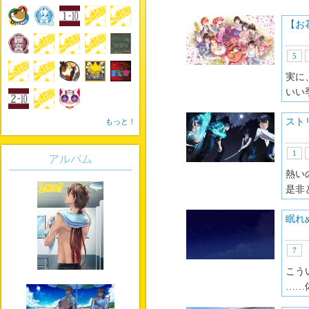
【お
5
実に
いい
スト
もっと！
1
アルバム
熱い
是非
眠れ
7
こう
……