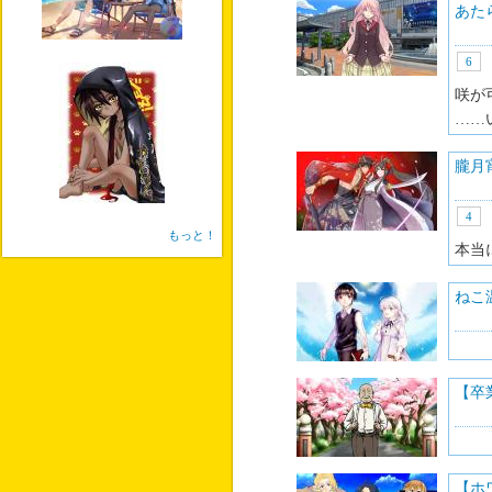
あた
6
咲が
……
朧月
4
もっと！
本当
ねこ
【卒
【ホワ