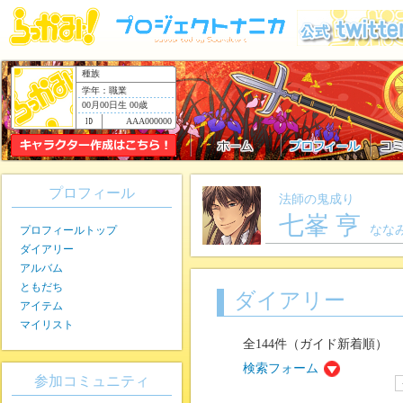
種族
学年：職業
00月00日生 00歳
AAA000000
プロフィール
法師の鬼成り
七峯 亨
なな
プロフィールトップ
ダイアリー
アルバム
ともだち
ダイアリー
アイテム
マイリスト
全144件（ガイド新着順）
検索フォーム
参加コミュニティ