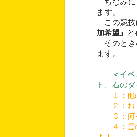
ちなみに
ます。
この競技
加希望』
と
そのとき
ます。
＜イベ
ト。右のダ
１：他の
２：おっ
３：何っ
４：雲の
よ！