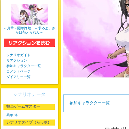
＜月華＞闘華降煌 ～求めよ、さ
らば与えられん～
シナリオガイド
リアクション
参加キャラクター一覧
コメントページ
ダイアリー一覧
シナリオデータ
参加キャラクター一覧
担当ゲームマスター
菊華 伴
シナリオタイプ（らっポ）