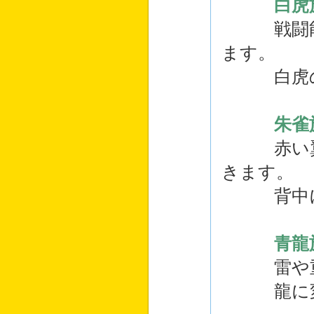
白虎
戦闘能力
ます。
白虎の耳
朱雀
赤い翼で
きます。
背中に赤
青龍
雷や重力
龍に変化