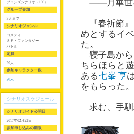
――月華世
ブロンズシナリオ（100）
グループ参加
3人まで
『春祈節』
シナリオジャンル
めとするイ
コメディ
ＳＦ・ファンタジー
た。
バトル
寝子島から
定員
20人
ちらほらと
参加キャラクター数
ある
七峯 亨
20人
をもらった
シナリオスケジュール
求む、手馴
シナリオガイド公開日
2017年02月22日
参加申し込みの期限