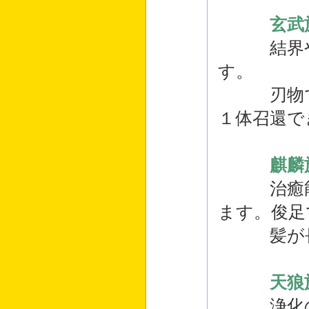
玄武
結界や水
す。
刃物で刺
１体召還で
麒麟
治癒能力
ます。俊足
髪が長く
天狼
浄化の光