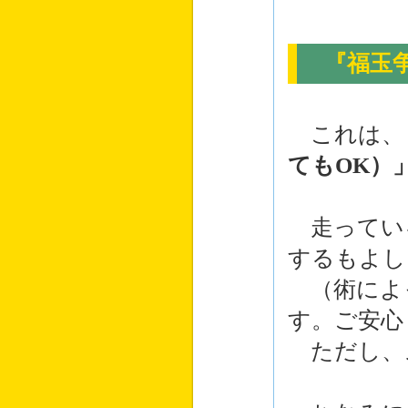
『福玉争
これは、
てもOK）
走ってい
するもよし
（術によ
す。ご安心
ただし、