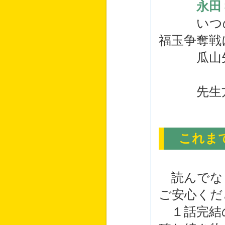
永田
いつの間
福玉争奪戦
瓜山先生
先生方は
これまで
読んでな
ご安心くだ
１話完結