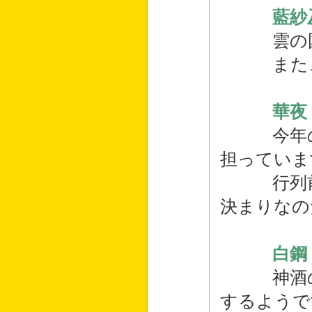
藍紗
雲の国の
また、福
華夜
今年の贄
担っていま
行列前に
決まりなの
白鋼
神酒の国
するようで