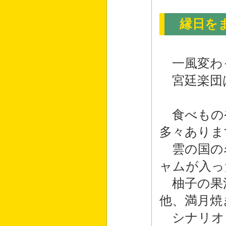
縁日を
一風変わ
宮廷楽団
食べもの
多々ありま
雲の国の
ャムが入っ
柚子の果
他、満月焼
シナリオ