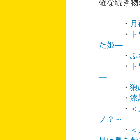
確な続き物
・
月
・
ト
た姫―
・
ふ
・
ト
―
・
狼
・
漆
・
＜
ノ？～
・
＜