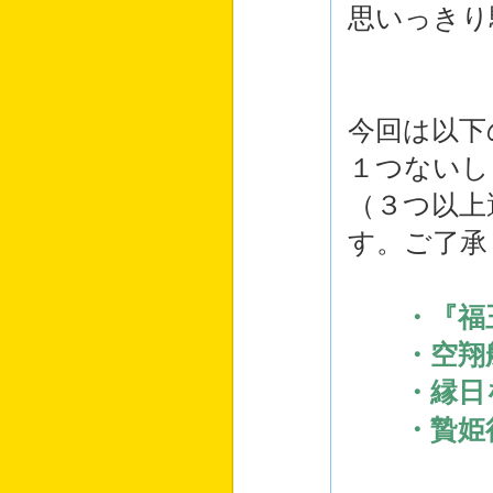
思いっきり
今回は以下
１つないし
（３つ以上
す。ご了承
・『福玉
・空翔船
・縁日を
・贄姫行