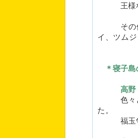
王様なに
その他、
イ、ツムジ
＊寝子島
高野
色々と迷
た。
福玉争奪