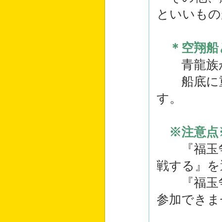
といいもの
＊空翔船
青龍族が
船底に重
す。
※注意点
『福玉争
戦する』を
『福玉争
参加できま