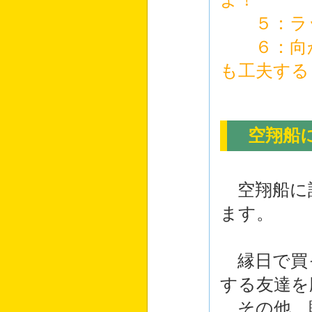
５：ラッ
６：向か
も工夫する
空翔船に
空翔船に
ます。
縁日で買っ
する友達を
その他、