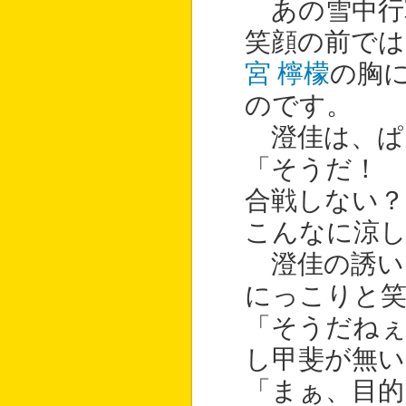
あの雪中行
笑顔の前では
宮 檸檬
の胸
のです。
澄佳は、ぱ
「そうだ！
合戦しない？
こんなに涼し
澄佳の誘い
にっこりと
「そうだね
し甲斐が無い
「まぁ、目的