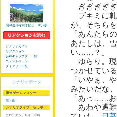
ぎぎぎぎぎ
ブキミに軋
が、そちら
寝子島少年科学団の、寒い夏
「あんたら
あたしは、
シナリオガイド
い……？」
リアクション
参加キャラクター一覧
ゆらり。現
コメントページ
ダイアリー一覧
つかせてい
「いやぁ、
シナリオデータ
みたいだな
担当ゲームマスター
「あっ……
墨谷幽
あわや遭難
シナリオタイプ（らっポ）
ていた、
日暮
ブロンズシナリオ（100）