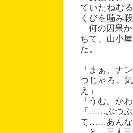
ていたねむ
くびを噛み
何の因果か
ちて、山小屋
た。
「まぁ、ナ
つじゃろ。
え」
「うむ。かわ
「……ぶつ
て……あんな
と。三人三