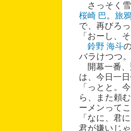
さっそく雪
桜崎 巴
。
旅鴉
で、再びろっ
「おーし、そ
鈴野 海斗
バラけつつ。
開幕一番、
は、今日一日
「っとと。今
ら、また頼む
ーメンって
「なに、君
君が嫌いじゃ