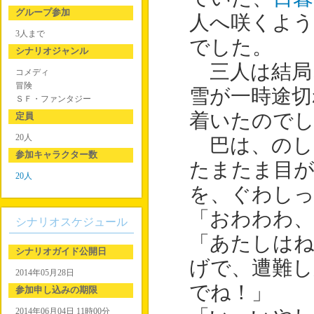
グループ参加
人へ咲くよう
3人まで
でした。
シナリオジャンル
三人は結局
コメディ
冒険
雪が一時途
ＳＦ・ファンタジー
着いたので
定員
20人
巴は、のし
参加キャラクター数
たまたま目
20人
を、ぐわしっ
「おわわわ、
シナリオスケジュール
「あたしは
シナリオガイド公開日
げで、遭難し
2014年05月28日
でね！」
参加申し込みの期限
2014年06月04日 11時00分