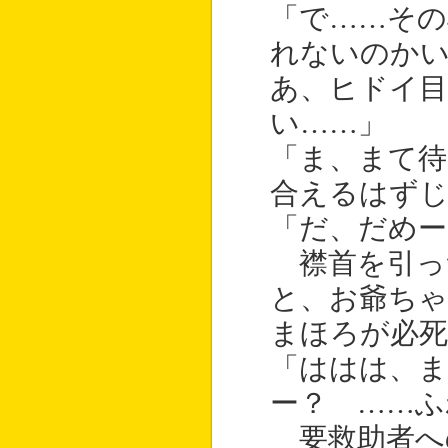
「で……その
れないのか
あ、ヒドイ
い……」
「ま、まて待
合えるはずじ
「だ、だめー
襟首を引っ
と、お爺ち
まほろが必
「ははは、
ー？ ……ふ
要救助者へ