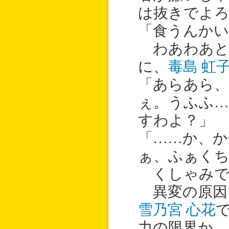
は抜きでよ
「食うんかい
わあわあと
に、
毒島 虹
「あらあら
ぇ。うふふ…
すわよ？」
「……か、か
ぁ、ふぁくち
くしゃみで
異変の原因
雪乃宮 心花
力の限界か