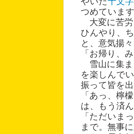
やいた
十文字
つめていま
大変に苦労
ひんやり、
と、意気揚々
「お帰り、み
雪山に集ま
を楽しんで
振って皆を出
「あっ、檸檬
は、もう済ん
「ただいま
まで。無事に