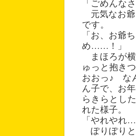
「ごめんな
元気なお爺
です。
「お、お爺
め……！」
まほろが横
ゅっと抱き
おおっ♪ な
ん子で、お
らきらとし
れた様子。
「やれやれ…
ぽりぽりと