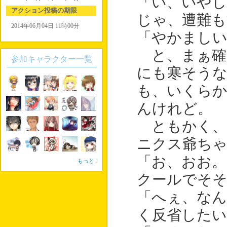
「い、いや
アクション投稿の期限
じゃ、遭難
2014年06月04日 11時00分
「やかましい
と、まぁ確
参加キャラクター一覧
にも寒そうな
も、いくら
んけれど。
ともかく、
ニクス爺ち
「お、おお。
もっと！
クールでそ
「へぇ、なん
く反省したい