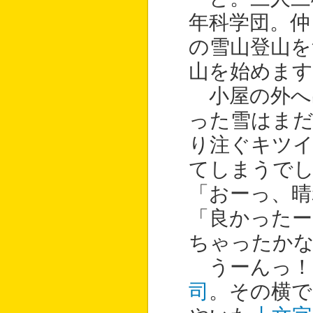
年科学団。仲
の雪山登山を
山を始めます
小屋の外へ
った雪はま
り注ぐキツ
てしまうで
「おーっ、晴
「良かったー
ちゃったか
うーんっ！
司
。その横で