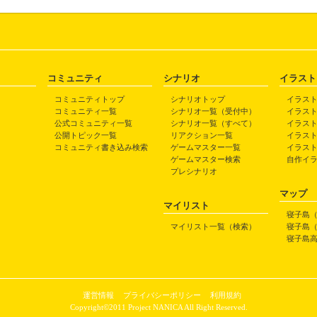
コミュニティ
シナリオ
イラスト
コミュニティトップ
シナリオトップ
イラス
コミュニティ一覧
シナリオ一覧（受付中）
イラス
公式コミュニティ一覧
シナリオ一覧（すべて）
イラス
公開トピック一覧
リアクション一覧
イラス
コミュニティ書き込み検索
ゲームマスター一覧
イラス
ゲームマスター検索
自作イ
プレシナリオ
マップ
マイリスト
寝子島
マイリスト一覧（検索）
寝子島
寝子島
運営情報
プライバシーポリシー
利用規約
Copyright©2011 Project NANICA All Right Reserved.