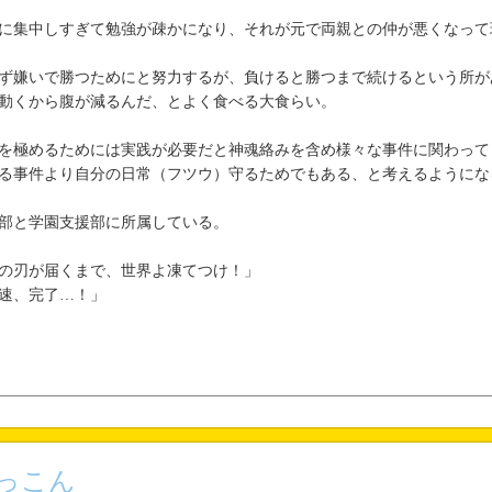
に集中しすぎて勉強が疎かになり、それが元で両親との仲が悪くなって
ず嫌いで勝つためにと努力するが、負けると勝つまで続けるという所が
動くから腹が減るんだ、とよく食べる大食らい。
を極めるためには実践が必要だと神魂絡みを含め様々な事件に関わって
る事件より自分の日常（フツウ）守るためでもある、と考えるようにな
部と学園支援部に所属している。
の刃が届くまで、世界よ凍てつけ！」
速、完了…！」
っこん