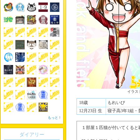
イラス
18歳
もれいび
12月23日 生
寝子高3年1組・
もっと！
１部屋１匹猫が付いてくると
ダイアリー