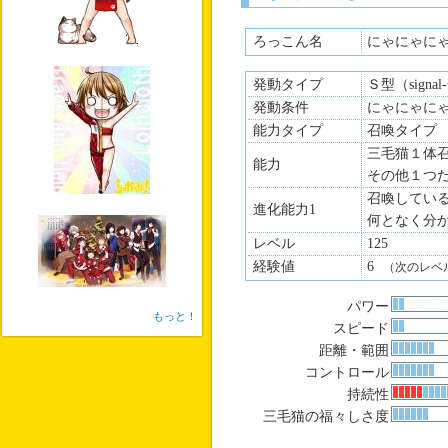
最新情報チェック好き
ねこのてでアルバイト（主に
ろっこん名
にゃにゃに
発動タイプ
相手の名前は全てちゃん呼び
Ｓ型（signa
猫鳴館、部の仲間は一方的に
発動条件
にゃにゃに
（共に友好度関係なし）
能力タイプ
召喚タイプ
三毛猫１体
能力
その他１つ
召喚してい
進化能力1
何となく分
レベル
125
経験値
6
（次のレベ
パワー
もっと！
スピード
距離・範囲
コントロール
持続性
三毛猫の福々しさ度