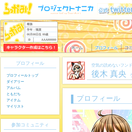
種族
学年：職業
00月00日生 00歳
AAA000000
プロフィール
空気の読めないフン
後木 真央
プロフィールトップ
ダイアリー
アルバム
ともだち
プロフィール
アイテム
マイリスト
参加コミュニティ