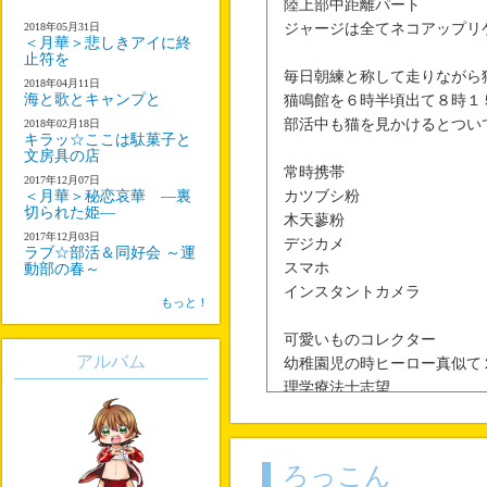
陸上部中距離パート
2018年05月31日
ジャージは全てネコアップリ
＜月華＞悲しきアイに終
止符を
毎日朝練と称して走りながら
2018年04月11日
海と歌とキャンプと
猫鳴館を６時半頃出て８時１
部活中も猫を見かけるとつい
2018年02月18日
キラッ☆ここは駄菓子と
文房具の店
常時携帯
2017年12月07日
＜月華＞秘恋哀華 ―裏
カツブシ粉
切られた姫―
木天蓼粉
2017年12月03日
デジカメ
ラブ☆部活＆同好会 ～運
スマホ
動部の春～
インスタントカメラ
もっと！
可愛いものコレクター
アルバム
幼稚園児の時ヒーロー真似て
理学療法士志望
食に関してチャレンジャー
結構短気？
手芸は結構する
ろっこん
召喚でぶ三毛猫の名前はがお