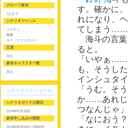
グループ参加
す。確かに、
3人まで
れになり、
シナリオジャンル
てしまう…
コメディ
冒険
海斗の言葉
ＳＦ・ファンタジー
ると。
定員
20人
「いやぁ…
参加キャラクター数
も、そうし
20人
インシュタ
「うむ。そ
シナリオスケジュール
か……あれ
シナリオガイド公開日
つなんじゃ
2014年05月28日
「なにおう？
参加申し込みの期限
2014年06月04日 11時00分