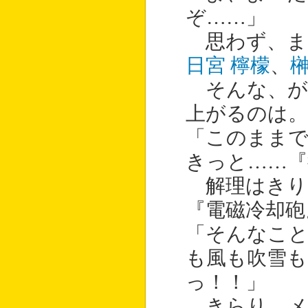
ぞ……」
思わず、ま
日宮 檸檬
、
榊
そんな、が
上がるのは。
「このまま
きっと……『
解理はきり
『電磁冷却砲
「そんなこと
も風も吹雪も
っ！！」
きらり、メ