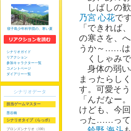
しばしの歓
乃宮 心花
で
「できれば
寝子島少年科学団の、寒い夏
の寒さを、
うか～……は
シナリオガイド
くしゃみで
リアクション
参加キャラクター一覧
身体の弱い
コメントページ
ダイアリー一覧
まったらし
す。可愛そう
シナリオデータ
「んだなー
担当ゲームマスター
けども、今回
墨谷幽
った……っ
シナリオタイプ（らっポ）
鈴野 海斗
ブロンズシナリオ（100）