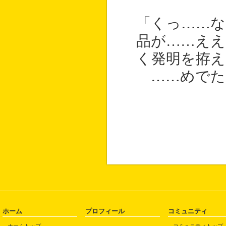
「くっ……な
品が……ええ
く発明を拵え
……めでた
ホーム
プロフィール
コミュニティ