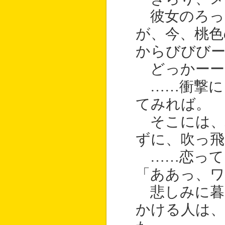
彼女のろっ
が、今、桃色
からびびびー
どっかーー
……衝撃に
てみれば。
そこには、
ずに、吹っ
……恋って
「ああっ、ワ
悲しみに暮
かける人は