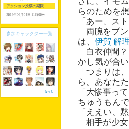
さに、イモ
アクション投稿の期限
らのためを
2014年06月04日 11時00分
「あー、スト
両腕をブン
参加キャラクター一覧
は、
伊賀 解
白衣仲間？
かし気が合い
「つまりは、
ら。あなたた
「大惨事って
もっと！
ちゅうもんで
「ええい、黙
相手が少女