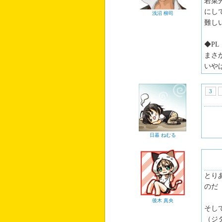
若菜
にし
浅沼 柳司
難し
◆PL
まさ
いや
3
日暮 ねむる
とり
のだ
後木 真央
そし
（ジ