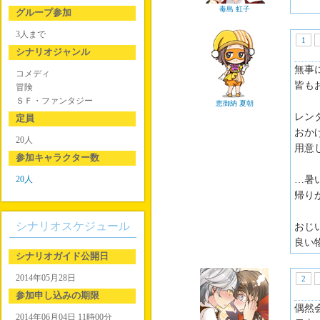
毒島 虹子
グループ参加
3人まで
1
シナリオジャンル
無事
コメディ
皆も
冒険
ＳＦ・ファンタジー
恵御納 夏朝
レン
定員
おか
20人
用意
参加キャラクター数
20人
…暑
帰り
シナリオスケジュール
おじ
良い
シナリオガイド公開日
2014年05月28日
2
参加申し込みの期限
偶然
2014年06月04日 11時00分