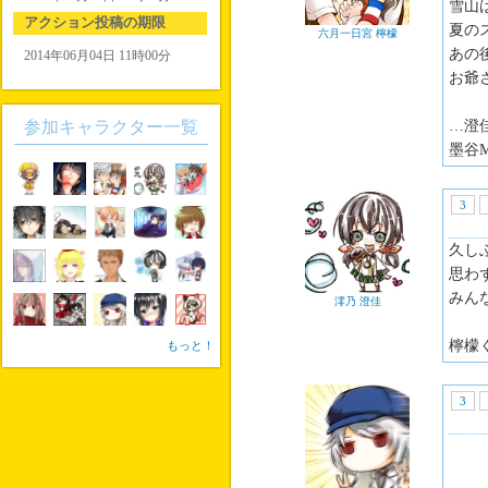
雪山
アクション投稿の期限
夏の
六月一日宮 檸檬
あの
2014年06月04日 11時00分
お爺
参加キャラクター一覧
…澄
墨谷
3
久し
思わ
みん
澪乃 澄佳
檸檬
もっと！
3