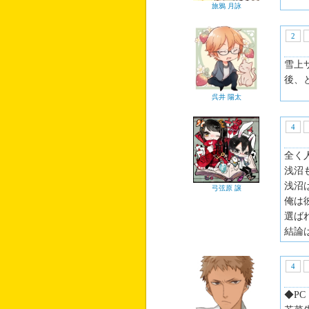
旅鴉 月詠
2
雪上
後、
呉井 陽太
4
全く
浅沼
浅沼
弓弦原 譲
俺は
選ば
結論
4
◆PC