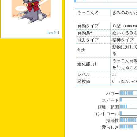
ろっこん名
きみのみか
発動タイプ
Ｃ型（concen
もっと！
発動条件
ぬいぐるみ
能力タイプ
精神タイプ
動物に対し
能力
る
ろっこん発
進化能力1
を与えるこ
レベル
35
経験値
0
（次のレベ
パワー
スピード
距離・範囲
コントロール
持続性
愛らしさ