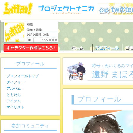
種族
学年：職業
00月00日生 00歳
AAA000000
プロフィール
称号：ぬいぐるみマ
遠野 まほ
プロフィールトップ
ダイアリー
アルバム
ともだち
プロフィール
アイテム
マイリスト
参加コミュニティ