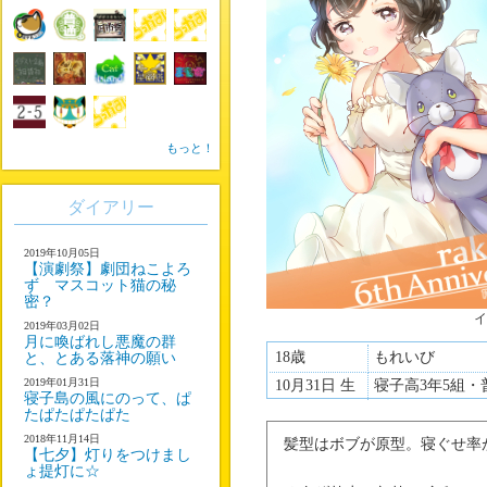
もっと！
ダイアリー
2019年10月05日
【演劇祭】劇団ねこよろ
ず マスコット猫の秘
密？
イ
2019年03月02日
月に喚ばれし悪魔の群
18歳
もれいび
と、とある落神の願い
2019年01月31日
10月31日 生
寝子高3年5組・
寝子島の風にのって、ぱ
たぱたぱたぱた
2018年11月14日
髪型はボブが原型。寝ぐせ率
【七夕】灯りをつけまし
ょ提灯に☆