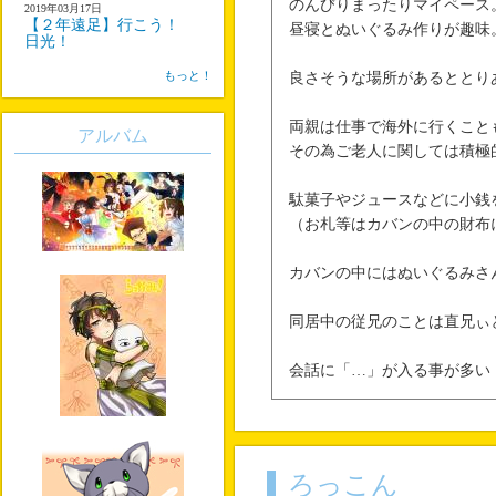
のんびりまったりマイペース
2019年03月17日
【２年遠足】行こう！
昼寝とぬいぐるみ作りが趣味
日光！
もっと！
良さそうな場所があるととり
両親は仕事で海外に行くこと
アルバム
その為ご老人に関しては積極
駄菓子やジュースなどに小銭
（お札等はカバンの中の財布
カバンの中にはぬいぐるみさ
同居中の従兄のことは直兄ぃ
会話に「…」が入る事が多い
ろっこん