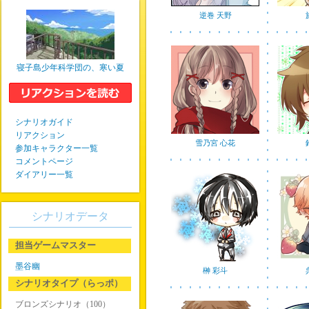
逆巻 天野
寝子島少年科学団の、寒い夏
シナリオガイド
リアクション
雪乃宮 心花
参加キャラクター一覧
コメントページ
ダイアリー一覧
シナリオデータ
担当ゲームマスター
墨谷幽
榊 彩斗
シナリオタイプ（らっポ）
ブロンズシナリオ（100）