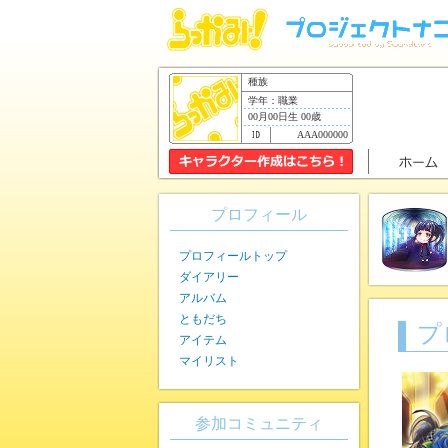
種族
学年：職業
00月00日生 00歳
AAA000000
プロフィール
プロフィールトップ
ダイアリー
アルバム
ともだち
プ
アイテム
マイリスト
参加コミュニティ