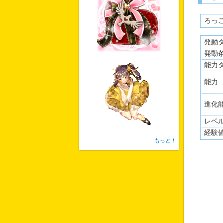
無畏
簡単
ろっ
発動
発動
能力
能力
進化能
レベ
経験
もっと！