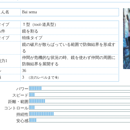
を得る為、自分自身と向き合っている途中。
な応急手当は可
こん名
Bai sema
タイプ
Ｔ型（tool-道具型）
条件
鏡を割る
タイプ
特殊タイプ
鏡の破片が散らばっている範囲で防御結界を形成す
る
仲間が危機的な状況の時、鏡を使わず仲間の周囲に
力1
防御結界を展開する
ル
36
値
3
（次のレベルまで
6
）
パワー
スピード
距離・範囲
コントロール
持続性
安心感