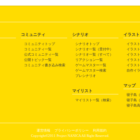
コミュニティ
シナリオ
イラスト
コミュニティトップ
シナリオトップ
イラス
コミュニティ一覧
シナリオ一覧（受付中）
イラス
公式コミュニティ一覧
シナリオ一覧（すべて）
イラス
公開トピック一覧
リアクション一覧
イラス
コミュニティ書き込み検索
ゲームマスター一覧
イラス
ゲームマスター検索
自作イ
プレシナリオ
マップ
マイリスト
寝子島
マイリスト一覧（検索）
寝子島
寝子島
運営情報
プライバシーポリシー
利用規約
Copyright©2011 Project NANICA All Right Reserved.