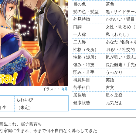
目の色
茶色
髪の色・髪型
黒 / サイドテー
外見特徴
かわいい / 猫目
口調
女性・明るめ（
一人称
私（わたし）
二人称
あなた /名前＋
性格（長所）
明るい / 社交的
性格（短所）
気が強い / 意
強み・特技
長距離走 / 手
弱み・苦手
うっかり
得意科目
英語
苦手科目
古文
イラスト：
向井
イラスト：
お
居住地
星ヶ丘寮
もれいび
健康状態
元気だよ
日 生
（未定）
島生まれ、寝子島育ち
な家庭に生まれ、今まで何不自由なく暮らしてきた