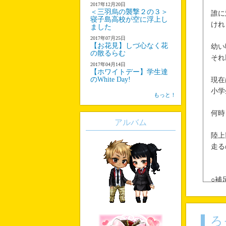
2017年12月20日
＜三羽烏の襲撃２の３＞
誰に
寝子島高校が空に浮上し
けれ
ました
2017年07月25日
【お花見】しづ心なく花
幼い
の散るらむ
それ
2017年04月14日
【ホワイトデー】学生達
のWhite Day!
現在
小学
もっと！
何時
アルバム
陸上
走る
○補
年上
ろ