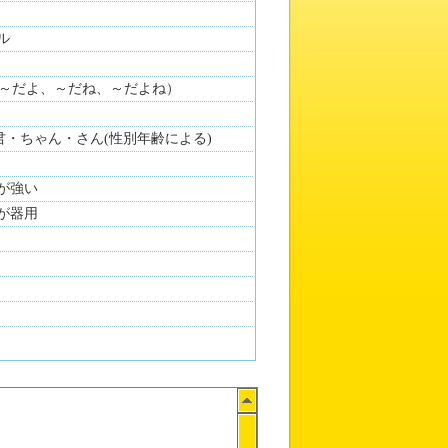
ル
～だよ、～だね、～だよね）
君・ちゃん・さん(性別年齢による)
志が強い
先が器用
まけっち
イラスト：
にか