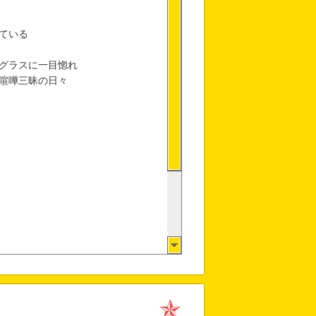
ている
グラスに一目惚れ
喧嘩三昧の日々