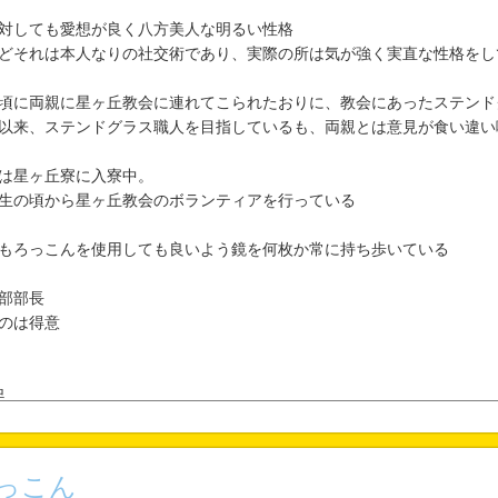
対しても愛想が良く八方美人な明るい性格
どそれは本人なりの社交術であり、実際の所は気が強く実直な性格をし
頃に両親に星ヶ丘教会に連れてこられたおりに、教会にあったステンド
以来、ステンドグラス職人を目指しているも、両親とは意見が食い違い
は星ヶ丘寮に入寮中。
生の頃から星ヶ丘教会のボランティアを行っている
もろっこんを使用しても良いよう鏡を何枚か常に持ち歩いている
部部長
のは得意
足
には敬語
っこん