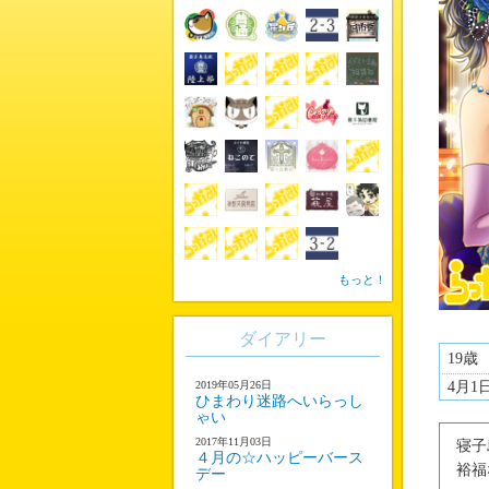
もっと！
ダイアリー
19歳
2019年05月26日
4月1
ひまわり迷路へいらっし
ゃい
2017年11月03日
寝子
４月の☆ハッピーバース
裕福
デー