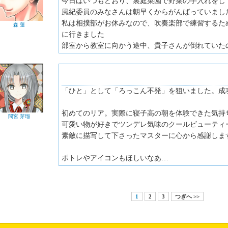
今日はいつもどおり、裏庭菜園で野菜の手入れをし
風紀委員のみなさんは朝早くからがんばっていまし
私は相撲部がお休みなので、吹奏楽部で練習するた
森 蓮
に行きました
部室から教室に向かう途中、貴子さんが倒れていた
「ひと」として「ろっこん不発」を狙いました。成
初めてのリア。実際に寝子高の朝を体験できた気持
間宮 芽瑠
可愛い物が好きでツンデレ気味のクールビューティ
素敵に描写して下さったマスターに心から感謝しま
ポトレやアイコンもほしいなあ…
1
2
3
つぎへ >>