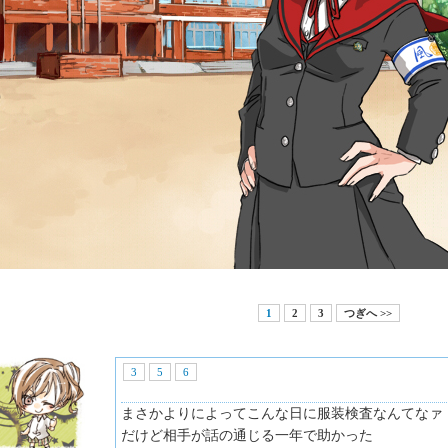
1
2
3
つぎへ >>
3
5
6
まさかよりによってこんな日に服装検査なんてなァ
だけど相手が話の通じる一年で助かった