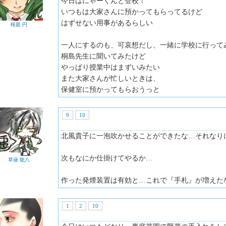
今日はにゃーくんと登校！
いつもは大家さんに預かってもらってるけど
はずせない用事があるらしい
桜庭 円
一人にするのも、可哀想だし、一緒に学校に行って
桐島先生に聞いてみたけど
やっぱり授業中はまずいみたい
また大家さんが忙しいときは、
保健室に預かってもらおうっと
9
10
北風貴子に一泡吹かせることができたな…それなり
次もなにか仕掛けてやるか…
草薙 龍八
作った発煙装置は有効と…これで『手札』が増えた
1
2
10