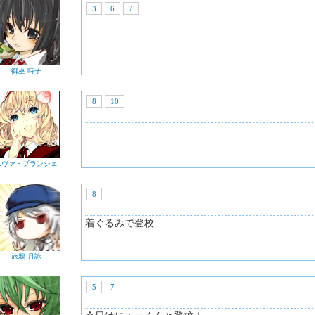
3
6
7
御巫 時子
8
10
エヴァ・ブランシェ
8
着ぐるみで登校
旅鴉 月詠
5
7