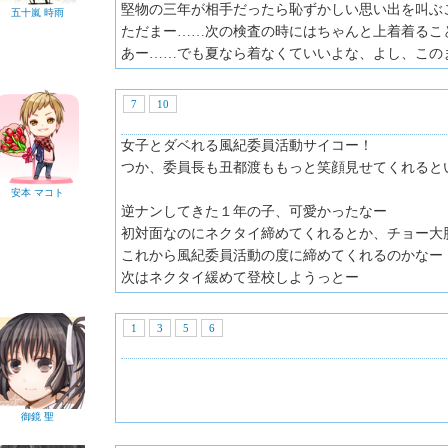
堅物の三年が相手だったら恥ずかしい思い出を叫ぶ
五十嵐 時雨
ただまー……次の検査の時にはちゃんと上着着るこ
あー……でも夏なら着なくていいよな、よし、この
7
10
女子とダベれる風紀委員活動サイコー！
つか、委員長も丑都渡ももっと笑顔見せてくれると
安本 マコト
逆ナンしてきた１年の子、可愛かったなー
初対面なのにネクタイ締めてくれるとか、チョー大
これから風紀委員活動の度に締めてくれるのかなー
次はネクタイ緩めて登校しようっとー
1
3
5
6
御鏡 聖