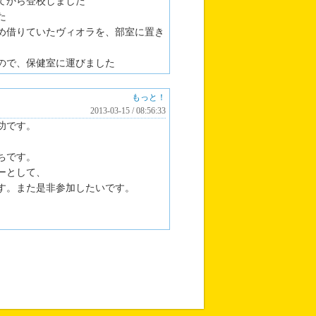
てから登校しました
た
め借りていたヴィオラを、部室に置き
ので、保健室に運びました
もっと！
2013-03-15 / 08:56:33
功です。
ちです。
ーとして、
す。また是非参加したいです。