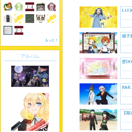
LUC
寝子
もっと！
アルバム
壁DO
R&R
【期