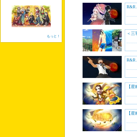
R&R
＜三
もっと！
R&R
【星
【星