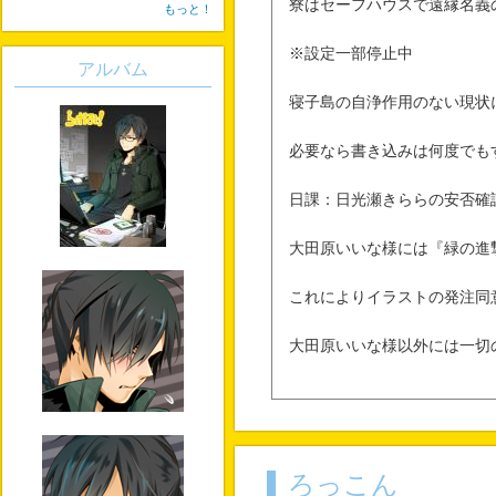
寮はセーフハウスで遠縁名義
もっと！
※設定一部停止中
アルバム
寝子島の自浄作用のない現状
必要なら書き込みは何度でも
日課：日光瀬きららの安否確
大田原いいな様には『緑の進
これによりイラストの発注同
大田原いいな様以外には一切
ろっこん