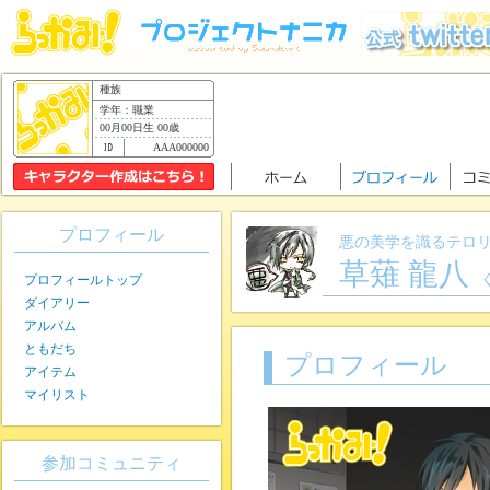
種族
学年：職業
00月00日生 00歳
AAA000000
プロフィール
悪の美学を識るテロ
草薙 龍八
プロフィールトップ
ダイアリー
アルバム
ともだち
プロフィール
アイテム
マイリスト
参加コミュニティ