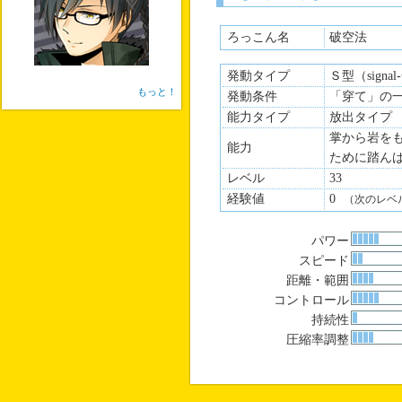
ろっこん名
破空法
発動タイプ
Ｓ型（signa
もっと！
発動条件
「穿て」の
能力タイプ
放出タイプ
掌から岩を
能力
ために踏ん
レベル
33
経験値
0
（次のレベ
パワー
スピード
距離・範囲
コントロール
持続性
圧縮率調整