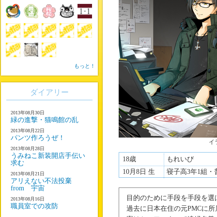
もっと！
ダイアリー
2013年08月30日
緑の進撃・猫鳴館の乱
2013年08月22日
パンツ作ろうぜ！
イ
2013年08月28日
うみねこ新装開店手伝い
18歳
もれいび
求む
10月8日 生
寝子高3年1組・
2013年08月21日
アリえない不法投棄
from 宇宙
目的のために手段を手段を選
2013年08月16日
職員室での攻防
過去に日本在住の元PMCに