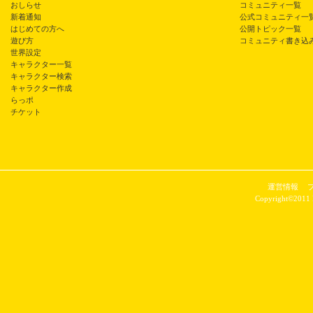
おしらせ
コミュニティ一覧
新着通知
公式コミュニティ一
はじめての方へ
公開トピック一覧
遊び方
コミュニティ書き込
世界設定
キャラクター一覧
キャラクター検索
キャラクター作成
らっポ
チケット
運営情報
Copyright©2011 P