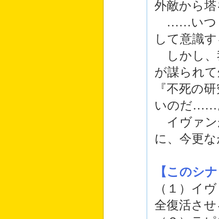
外敵から塔
……いつ
して意識す
しかし、
が謀られて
『不死の研
いのだ……
イヴァン
に、今更な
【このシナ
（１）イヴ
全復活させ