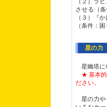
（２）ラピ
させる（条
（３）『か
（条件：困
星の力
星幽塔に
★ 基本
ださい。
星の力や