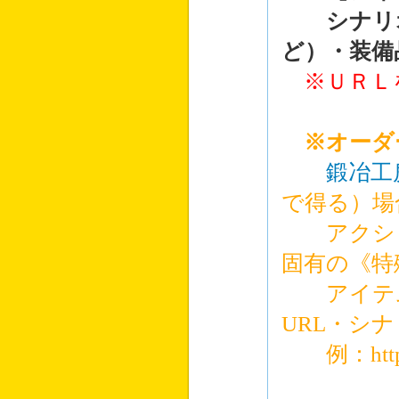
シナリオ
ど）・装備
※ＵＲＬ
※オーダ
鍛冶工
で得る）場
アクショ
固有の《特
アイテム
URL・シ
例：http://r