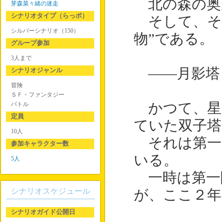
北の森の奥
芽森菜々緒の迷走
シナリオタイプ（らっポ）
そして、そ
シルバーシナリオ（150）
物”である。
グループ参加
3人まで
――月影塔
シナリオジャンル
冒険
ＳＦ・ファンタジー
バトル
かつて、星
定員
ていた双子塔
10人
それは第一
参加キャラクター数
いる。
5人
一時は第一
シナリオスケジュール
が、ここ２年
シナリオガイド公開日