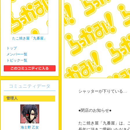
たこ焼き屋「九番屋」
トップ
メンバー一覧
トピック一覧
コミュニティデータ
シャッターが下りている…
管理人
●閉店のお知らせ●
たこ焼き屋「九番屋」は、
海士野 乙女
長年に頂きご愛顧いただき