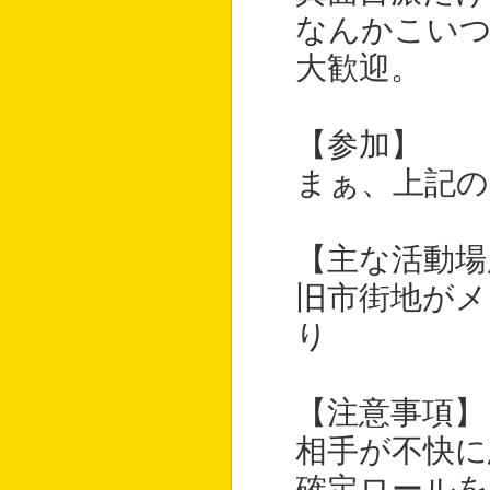
なんかこい
大歓迎。
【参加】
まぁ、上記の
【主な活動場
旧市街地がメ
り
【注意事項】
相手が不快に
確定ロールを