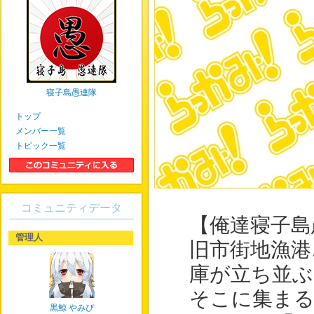
寝子島愚連隊
トップ
メンバー一覧
トピック一覧
コミュニティデータ
【俺達寝子島
管理人
旧市街地漁港
庫が立ち並ぶ
そこに集ま
黒鯨 やみぴ