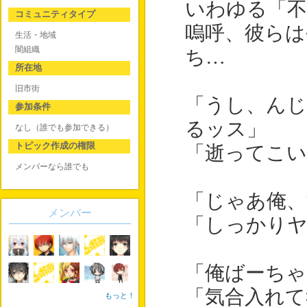
いわゆる「不
コミュニティタイプ
嗚呼、彼らは
生活・地域
闇組織
ち…
所在地
旧市街
「うし、んじ
参加条件
るッス」
なし（誰でも参加できる）
トピック作成の権限
「逝ってこい
メンバーなら誰でも
「じゃあ俺、
メンバー
「しっかり
「俺ばーちゃ
「気合入れて
もっと！