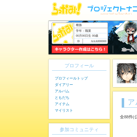
種族
学年：職業
00月00日生 00歳
AAA000000
プロフィール
プロフィールトップ
ダイアリー
アルバム
ともだち
ア
アイテム
マイリスト
全88件(
参加コミュニティ