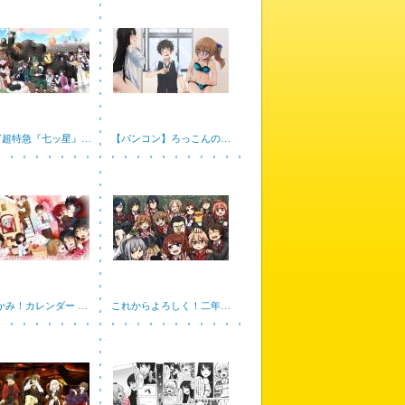
ぎ超特急『七ッ星』…
【パンコン】ろっこんの…
かみ！カレンダー …
これからよろしく！二年…