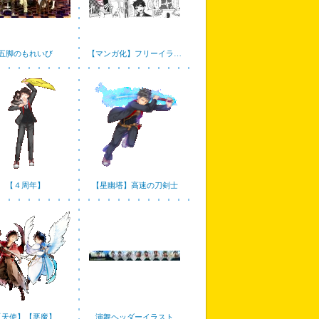
五脚のもれいび
【マンガ化】フリーイラ…
【４周年】
【星幽塔】高速の刀剣士
【天使】【悪魔】
演舞ヘッダーイラスト