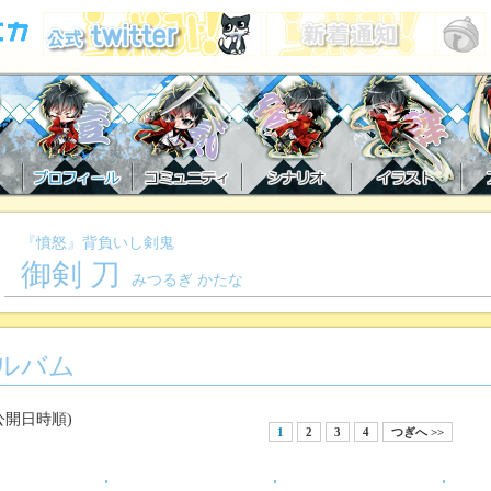
『憤怒』背負いし剣鬼
御剣 刀
みつるぎ かたな
ルバム
公開日時順)
1
2
3
4
つぎへ >>