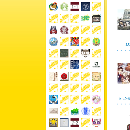
【LU
らっか