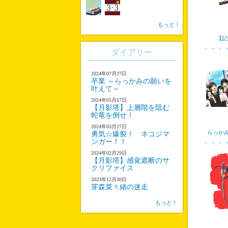
もっと！
【記
ダイアリー
2024年07月27日
卒業 ～らっかみの願いを
叶えて～
2024年05月17日
【月影塔】上層階を阻む
蛇竜を倒せ！
2024年03月27日
らっか
勇気☆爆裂！ ネコジマ
ンガー！！
2024年02月29日
【月影塔】感覚遮断のサ
クリファイス
2023年12月30日
芽森菜々緒の迷走
もっと！