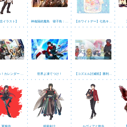
念イラスト】
神魂隔絶魔島 寝子島：…
【ホワイトデー】七色キ…
み！カレンダー …
世界よ凍てつけ！
【コズエル討滅戦】勝利…
軍服侍
暗殺剣士
ルヴィアと散歩