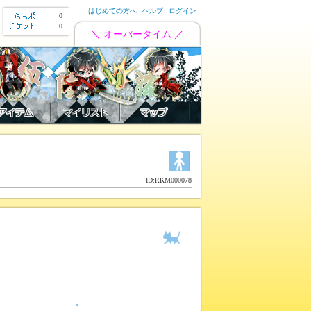
はじめての方へ
ヘルプ
ログイン
0
0
＼ オーバータイム ／
ID:RKM000078