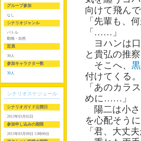
グループ参加
向けて飛んで
なし
「先輩も、何
シナリオジャンル
「……」
バトル
動物・自然
ヨハンは口
定員
と貴弘の推察
30人
そこへ、
黒
参加キャラクター数
30人
付けてくる。
「あのカラス
シナリオスケジュール
めに……」
シナリオガイド公開日
陽二は小さ
2013年03月02日
を心配そうに
参加申し込みの期限
「君、大丈夫
2013年03月09日 11時00分