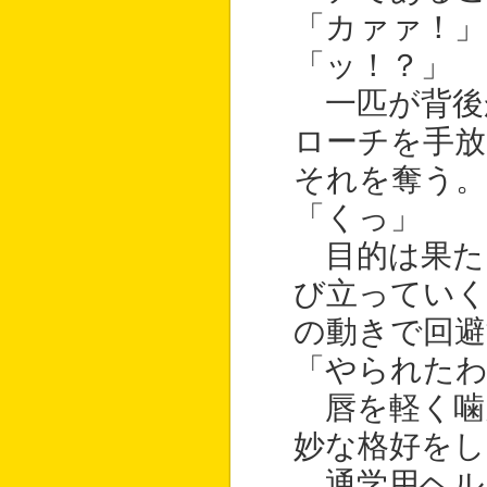
「カァァ！」
「ッ！？」
一匹が背後
ローチを手
それを奪う。
「くっ」
目的は果た
び立っていく
の動きで回避
「やられたわ
唇を軽く噛
妙な格好をし
通学用ヘル