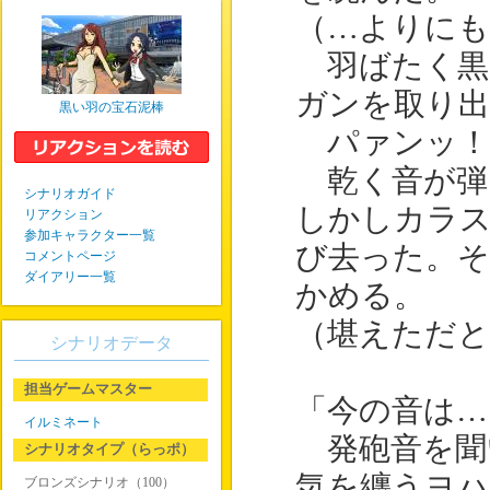
（…よりに
羽ばたく黒
ガンを取り出
黒い羽の宝石泥棒
パァンッ！
乾く音が弾
シナリオガイド
しかしカラ
リアクション
参加キャラクター一覧
び去った。そ
コメントページ
ダイアリー一覧
かめる。
（堪えただと
シナリオデータ
担当ゲームマスター
「今の音は…
イルミネート
発砲音を聞
シナリオタイプ（らっポ）
気を纏うヨハ
ブロンズシナリオ（100）