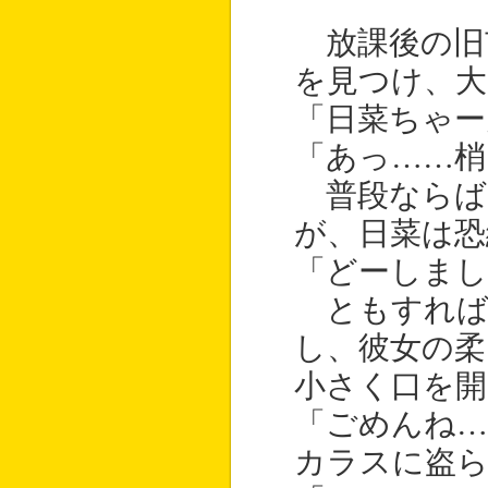
放課後の旧
を見つけ、大
「日菜ちゃー
「あっ……梢
普段ならば
が、日菜は恐
「どーしまし
ともすれば
し、彼女の柔
小さく口を開
「ごめんね
カラスに盗