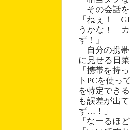
その会話を
「ねぇ！ G
うかな！ 
ず！」
自分の携帯
に見せる日菜
「携帯を持
トPCを使っ
を特定できる
も誤差が出て
ず…！」
「なーるほど