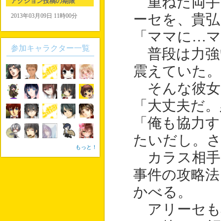
重ねた両手
アクション投稿の期限
ーセを、貴弘
2013年03月09日 11時00分
「ママに…マ
参加キャラクター一覧
普段は力強
震えていた。
そんな彼女
「大丈夫だ。
「俺も協力す
たいだし。
もっと！
カラス相手
事件の攻略法
かべる。
アリーセも