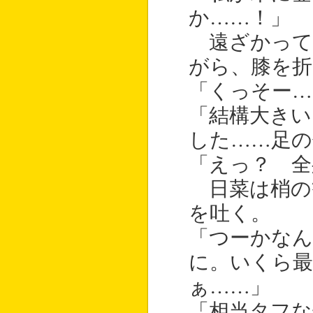
か……！」
遠ざかって
がら、膝を折
「くっそー…
「結構大きい
した……足の
「えっ？ 全
日菜は梢の
を吐く。
「つーかな
に。いくら
ぁ……」
「相当タフな