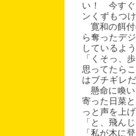
い！ 今すぐ
ンくずもつ
寛和の餌付
ら奪ったデ
しているよ
「くそっ、歩
思ってたらこ
はブチギレ
懸命に喚い
寄った日菜と
っと声を上げ
「と、飛んじ
「私が木に登