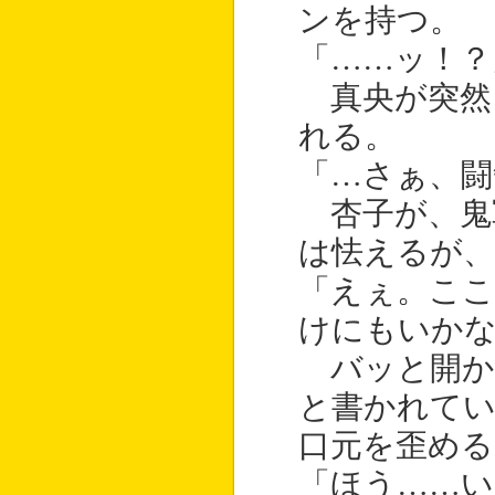
ンを持つ。
「……ッ！？
真央が突然
れる。
「…さぁ、闘
杏子が、鬼
は怯えるが、
「えぇ。こ
けにもいか
バッと開か
と書かれてい
口元を歪める
「ほう……