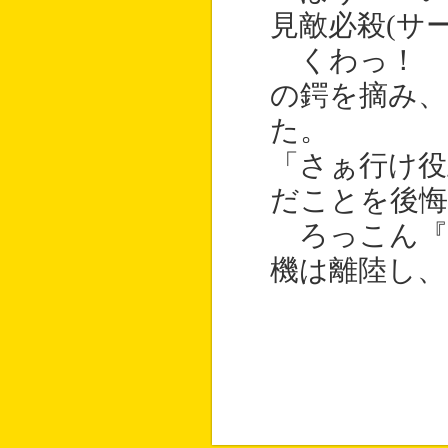
見敵必殺(サ
くわっ！ 
の鍔を摘み
た。
「さぁ行け役
だことを後
ろっこん『
機は離陸し、