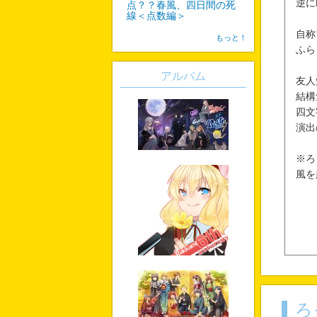
逆に
点？？春風、四日間の死
線＜点数編＞
自称
もっと！
ふら
アルバム
友人
結構
四文
演出
※ろ
風を
ろ