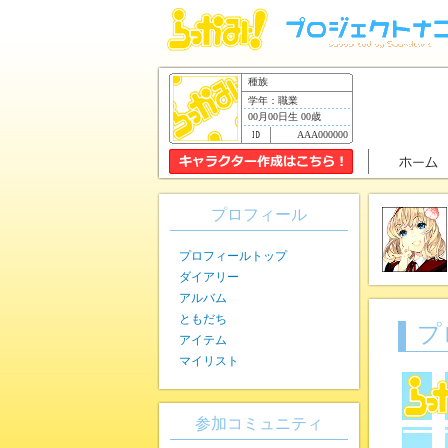
種族
学年：職業
00月00日生 00歳
AAA000000
プロフィール
プロフィールトップ
ダイアリー
アルバム
ともだち
プ
アイテム
マイリスト
参加コミュニティ