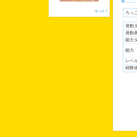
もっと！
ろっ
発動
発動
能力
能力
レベ
経験