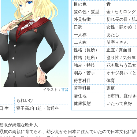
目の色
青
髪の色・髪型
金 / セミロング
外見特徴
切れ長の目 / 
口調
女性・静かめ（
一人称
あたし
二人称
苗字＋さん
性格（長所）
正直 / 真面目
性格（短所）
凝り性 / 気分屋
強み・特技
花も恥らう乙女
弱み・苦手
オヤジ臭い（と
得意科目
体育
苦手科目
家庭
イラスト：
甘音
イラスト：
居住地
旧市街。庭付き
もれいび
健康状態
いたって良好
9日 生
寝子高3年1組・普通科
碧眼が綺麗な欧州人
贔屓の両親に育てられ、幼少期から日本に住んでいたので日本文化に詳