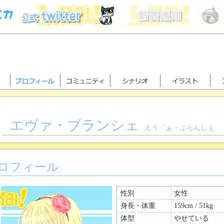
エヴァ・ブランシェ
えう゛ぁ・ぶらんしぇ
ロフィール
性別
女性
身長・体重
159cm / 51kg
体型
やせている