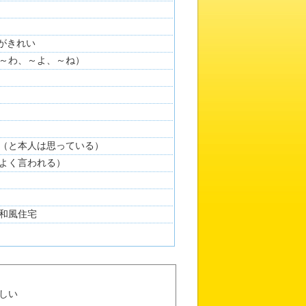
肌がきれい
～わ、～よ、～ね）
（と本人は思っている）
よく言われる）
あじぱば
イラスト：
やまのらのえ
和風住宅
しい