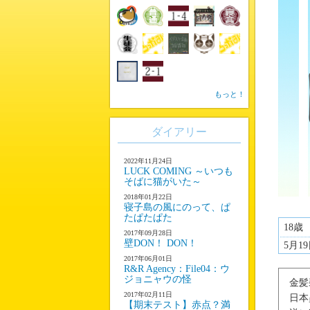
もっと！
ダイアリー
2022年11月24日
LUCK COMING ～いつも
そばに猫がいた～
2018年01月22日
寝子島の風にのって、ぱ
たぱたぱた
18歳
2017年09月28日
壁DON！ DON！
5月1
2017年06月01日
R&R Agency：File04：ウ
ジョニャウの怪
金髪
2017年02月11日
日本
【期末テスト】赤点？満