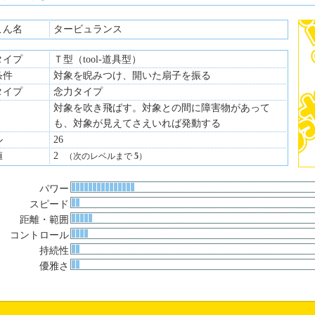
こん名
タービュランス
タイプ
Ｔ型（tool-道具型）
条件
対象を睨みつけ、開いた扇子を振る
タイプ
念力タイプ
対象を吹き飛ばす。対象との間に障害物があって
も、対象が見えてさえいれば発動する
ル
26
値
2
（次のレベルまで
5
）
パワー
スピード
距離・範囲
コントロール
持続性
優雅さ