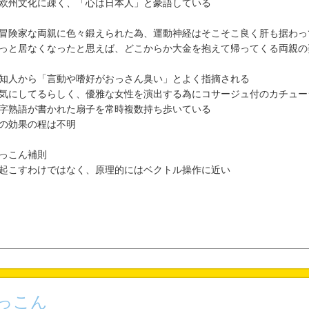
欧州文化に疎く、「心は日本人」と豪語している
冒険家な両親に色々鍛えられた為、運動神経はそこそこ良く肝も据わっ
っと居なくなったと思えば、どこからか大金を抱えて帰ってくる両親の
知人から「言動や嗜好がおっさん臭い」とよく指摘される
気にしてるらしく、優雅な女性を演出する為にコサージュ付のカチュー
字熟語が書かれた扇子を常時複数持ち歩いている
の効果の程は不明
っこん補則
起こすわけではなく、原理的にはベクトル操作に近い
っこん