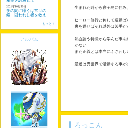
精霊を討滅せよ
2021年10月30日
生まれた時から寝子島に住み
夜の闇に囁くは常世の
鏡 囚われし者を救え
ヒーロー修行と称して運動ば
もっと！
裏を返せばそれ以外は苦手だ
アルバム
熱血論や特撮から学んだ事を
かない
また正義とは本当にふさわし
最近は異世界で活動する事が
ろっこん