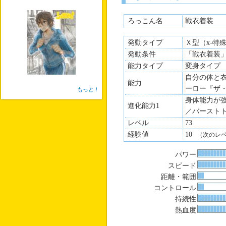
ろっこん名
戦衣着装
発動タイプ
Ｘ型（x-特
発動条件
「戦衣着装
能力タイプ
変身タイプ
自分の体と
能力
ーロー『ザ
もっと！
身体能力が
進化能力1
／バースト
レベル
73
経験値
10
（次のレ
パワー
スピード
距離・範囲
コントロール
持続性
熱血度