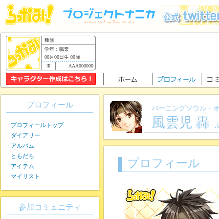
種族
学年：職業
00月00日生 00歳
AAA000000
プロフィール
バーニングソウル・
風雲児 轟
プロフィールトップ
ダイアリー
アルバム
ともだち
プロフィール
アイテム
マイリスト
参加コミュニティ