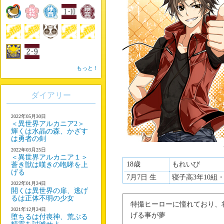
もっと！
ダイアリー
2022年05月30日
＜異世界アルカニア2＞
輝くは水晶の森、かざす
は勇者の剣
2022年03月25日
＜異世界アルカニア１＞
18歳
もれいび
蒼き獣は嘆きの咆哮を上
げる
7月7日 生
寝子高3年10組
2022年01月24日
開くは異世界の扉、逃げ
るは正体不明の少女
特撮ヒーローに憧れており、
2021年12月24日
げる事が夢
堕ちるは付喪神、荒ぶる