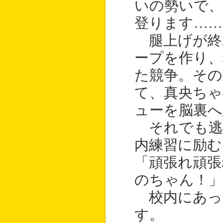
いの勢いで、
登ります……
腿上げが終
ープを作り、
た競争。そ
て、真央ちゃ
ューを脳裏へ
それでも逃
内練習に励む
「頑張れ頑張
のちゃん！」
校内にあっ
す。