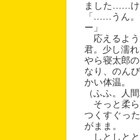
ました……け
「……うん
ー」
応えるよう
君。少し濡れ
やら寝太郎
なり、のん
かい体温。
（ふふ。人間
そっと柔ら
つくすぐっ
がまま。
しとしとと