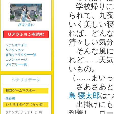
学校帰りに
られて、九夜
いく美しい寝
秋雨に濡れ
れば、どん
清々しい気分
シナリオガイド
そんな風に
リアクション
参加キャラクター一覧
れど……天
コメントページ
ダイアリー一覧
いもの。
（……まいっ
シナリオデータ
さあさあと
担当ゲームマスター
島 寝太郎
は
墨谷幽
出掛けにも
シナリオタイプ（らっポ）
到着し、ロ
ブロンズシナリオ★（100）