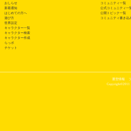
おしらせ
コミュニティ一覧
新着通知
公式コミュニティ一
はじめての方へ
公開トピック一覧
遊び方
コミュニティ書き込
世界設定
キャラクター一覧
キャラクター検索
キャラクター作成
らっポ
チケット
運営情報
Copyright©2011 P