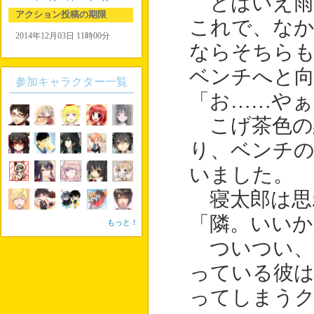
とはいえ雨
アクション投稿の期限
これで、な
2014年12月03日 11時00分
ならそちら
ベンチへと
参加キャラクター一覧
「お……やぁ
こげ茶色の
り、ベンチの
いました。
寝太郎は思
「隣。いいか
もっと！
ついつい、
っている彼
ってしまう