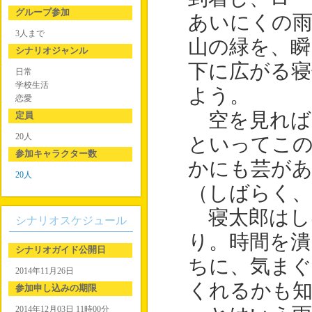
グループ参加
あいにくの雨
3人まで
山の緑を、瞬
シナリオジャンル
下に広がる寝
日常
学校生活
よう。
恋愛
空を見れば
定員
20人
といってこ
参加キャラクター数
かにも芸が
20人
（しばらく
寝太郎はし
シナリオスケジュール
り。時間を
シナリオガイド公開日
ちに、気ま
2014年11月26日
くれるかも
参加申し込みの期限
2014年12月03日 11時00分