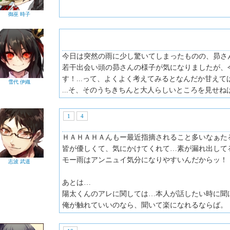
御巫 時子
今日は突然の雨に少し驚いてしまったものの、昴さ
若干出会い頭の昴さんの様子が気になりましたが、
す！...って、よくよく考えてみるとなんだか甘えてばか
雪代 伊織
...そ、そのうちきちんと大人らしいところを見せね
1
4
ＨＡＨＡＨＡんもー最近指摘されること多いなぁた
皆が優しくて、気にかけてくれて…素が漏れ出して
モー雨はアンニュイ気分になりやすいんだからッ！
志波 武道
あとは…
陽太くんのアレに関しては…本人が話したい時に聞
俺が触れていいのなら、聞いて楽になれるならば。