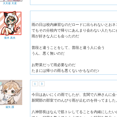
大天使 天吏
雨の日は校内練習なのだロードに出られないとおネ
でもその分校内で帰りにあんまり会わない人たちに
雨が好きな人にも会ったのだ
後木 真央
普段と違うことをして、普段と違う人に会う
うん、悪く無いのだ
お野菜だって雨必要なのだ
たまには帰りの雨も悪くないかもなのだ♪
1
3
今日はあいにくの雨でしたが、玄関で八神さんに会
新聞部の部室でのんびり雨が止むのを待ってました
遠矢 護
八神部長はなんで筋トレしてることを内緒にしたい