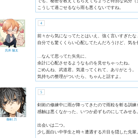
でも、秘密を教えてもらえてちょっと特別な気分（
こうして過ごせるなら雨も悪くないですね。
4
前々から気になってたとはいえ、強く言いすぎたな
自分でも驚くくらい心配してたんだろうけど、気を
呉井 陽太
…なんて思ってた矢先に、
余計に心配させるようなものを見せちゃったね。
ごめんね、武道君。気遣ってくれて、ありがとう。
気持ちの整理がついたら、ちゃんと話すよ。
5
剣術の修練中に雨が降ってきたので雨粒を斬る訓練
感触は悪くなかった、いつか必ずものにしてみせる
御剣 刀
出会いは二つ。
少し面白い中学生と時々遭遇する片目を隠した先輩