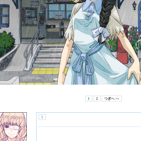
1
2
つぎへ >>
5