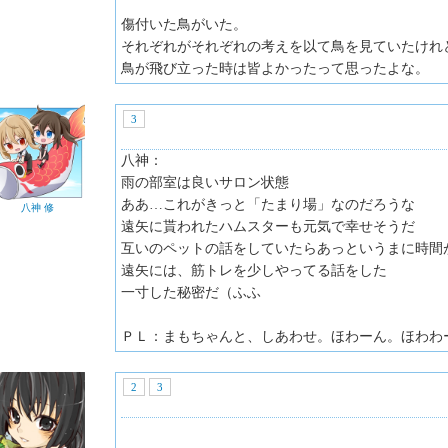
傷付いた鳥がいた。
それぞれがそれぞれの考えを以て鳥を見ていたけれ
鳥が飛び立った時は皆よかったって思ったよな。
3
八神：
雨の部室は良いサロン状態
ああ…これがきっと「たまり場」なのだろうな
八神 修
遠矢に貰われたハムスターも元気で幸せそうだ
互いのペットの話をしていたらあっというまに時間
遠矢には、筋トレを少しやってる話をした
一寸した秘密だ（ふふ
ＰＬ：まもちゃんと、しあわせ。ほわーん。ほわわ
2
3