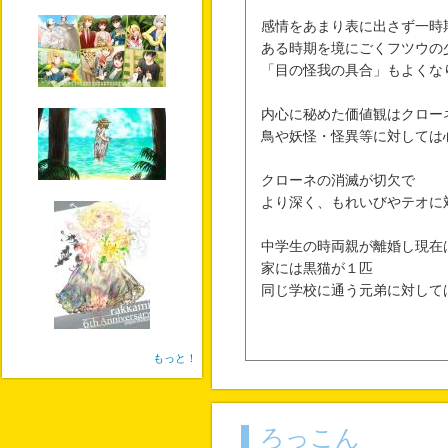
感情をあまり表に出さず一時
ある時期を境にごくフツウの
「目の怪我の具合」もよくな
内心に秘めた価値観はクロー
鳥や妖怪・怪異等に対しては
クローネの消滅が切欠で
より深く、もれいびやテオに
中学生の時両親が離婚し現在
家には黒猫が１匹
同じ学校に通う元弟に対して
もっと！
ろっこん