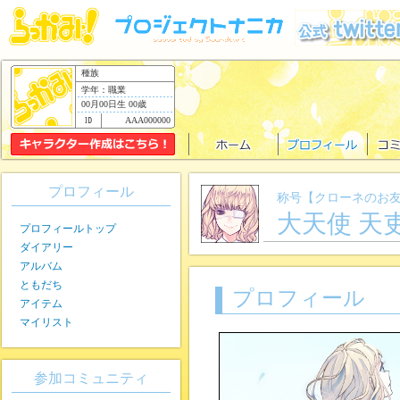
種族
学年：職業
00月00日生 00歳
AAA000000
プロフィール
称号【クローネのお
大天使 天
プロフィールトップ
ダイアリー
アルバム
ともだち
プロフィール
アイテム
マイリスト
参加コミュニティ