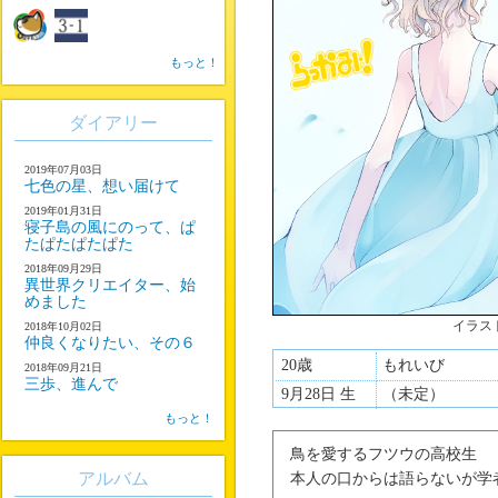
もっと！
ダイアリー
2019年07月03日
七色の星、想い届けて
2019年01月31日
寝子島の風にのって、ぱ
たぱたぱたぱた
2018年09月29日
異世界クリエイター、始
めました
イラス
2018年10月02日
仲良くなりたい、その６
20歳
もれいび
2018年09月21日
三歩、進んで
9月28日 生
（未定）
もっと！
鳥を愛するフツウの高校生
アルバム
本人の口からは語らないが学