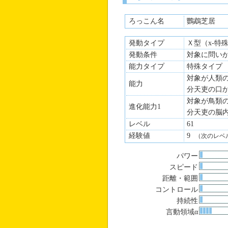
ろっこん名
鸚鵡芝居
発動タイプ
Ｘ型（x-特
発動条件
対象に問い
能力タイプ
特殊タイプ
対象が人類の
能力
分天吏の口
対象が鳥類の
進化能力1
分天吏の脳
レベル
61
経験値
9
（次のレベ
パワー
スピード
距離・範囲
コントロール
持続性
言動領域α