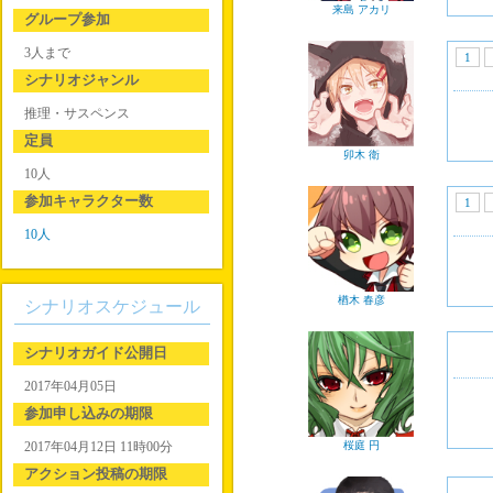
来島 アカリ
グループ参加
3人まで
1
シナリオジャンル
推理・サスペンス
定員
卯木 衛
10人
参加キャラクター数
1
10人
楢木 春彦
シナリオスケジュール
シナリオガイド公開日
2017年04月05日
参加申し込みの期限
2017年04月12日 11時00分
桜庭 円
アクション投稿の期限