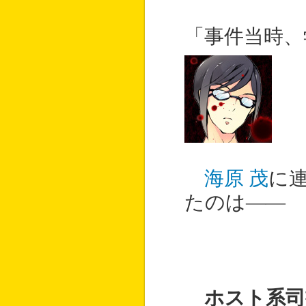
「事件当時、
海原 茂
に
たのは――
ホスト系司