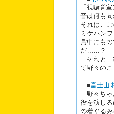
「視聴覚室
音は何も聞
それは、ご
ミケパンフ
賞中にもの
だ……？
それと、
て野々のこ
■
富士山 
「野々ちゃ
役を演じる
の着ぐるみ