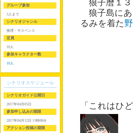
狼子暦１３
グループ参加
狼子島にあ
3人まで
るみを着た
野
シナリオジャンル
推理・サスペンス
定員
10人
参加キャラクター数
10人
シナリオスケジュール
シナリオガイド公開日
「これはひ
2017年04月05日
参加申し込みの期限
2017年04月12日 11時00分
アクション投稿の期限