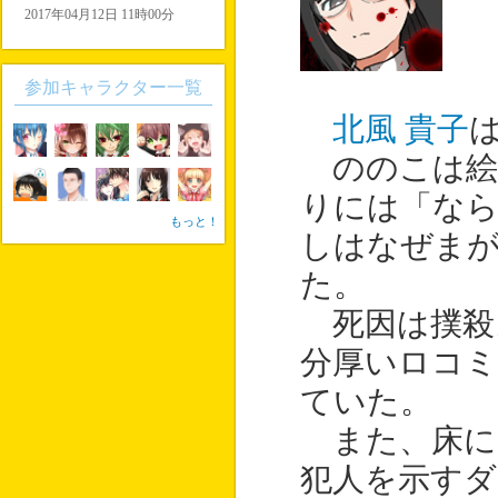
2017年04月12日 11時00分
参加キャラクター一覧
北風 貴子
ののこは絵
りには「な
もっと！
しはなぜま
た。
死因は撲殺
分厚いロコ
ていた。
また、床に
犯人を示す